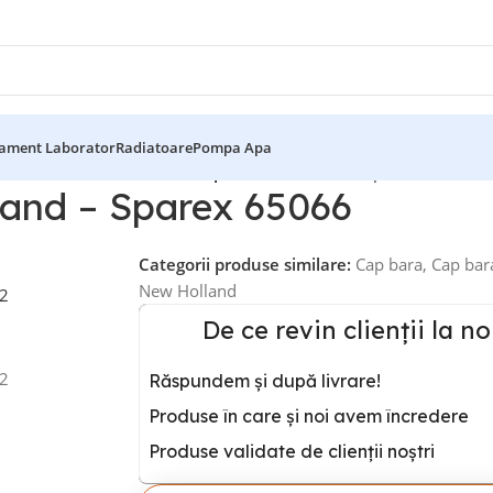
ament Laborator
Radiatoare
Pompa Apa
 bara Ford New Holland – Sparex 65066
Back to products
land – Sparex 65066
Categorii produse similare:
Cap bara
,
Cap bar
New Holland
De ce revin clienții la no
Răspundem și după livrare!
Produse în care și noi avem încredere
Produse validate de clienții noștri