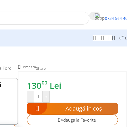
0734 564 4
00
0
L
Compara
a Ford
Share:
00
130
Lei
i
-
+
Adaugă în coș
Adauga la Favorite