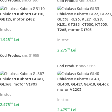
Cod Produs:
snc-31997
Cod Produs:
snc-32003
Chiulasa Kubota GB110,
Chiulasa Kubota GL33, GL337,
GB115, motor Z482
GL338, KL26, KL27, KL28,
KL31, KT285, KT300, KT305,
In stoc
T265, motor D1703
00
1.925
Lei
In stoc
Adaugă În Coș
00
2.275
Lei
Cod Produs:
snc-31955
Adaugă În Coș
Cod Produs:
snc-32155
Chiulasa Kubota GL367,
Chiulasa Kubota GL40,
GL368, motor V1903
GL400, GL417, GL418, GL467,
motor V2203
In stoc
In stoc
00
2.475
Lei
00
2.475
Lei