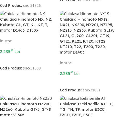
Cod Produs:
snc-31840
Cod Produs:
snc-31826
Chiulasa Hinomoto NX, NZ,
Chiulasa Hinomoto NX19,
Kubota GL, GT, KL, KT, T,
NX21, NX200, NX201, NZ195,
motor D1463, D1503
NZ215, NZ235, Kubota GL19,
GL21, GL200, GL201, GT19,
In stoc
GT21, KL21, KT20, KT22,
KT210, T22, T200, T220,
00
2.235
Lei
motor D1403
Adaugă În Coș
In stoc
Cod Produs:
snc-31868
00
2.235
Lei
Adaugă În Coș
Cod Produs:
snc-31851
Chiulasa Hinomoto NZ230,
Chiulasa Iseki seriile AT, TF,
NZ260, Kubota GT-5, GT-8
TG, TH, TK motor E3CC,
motor V1505
E3CD, E3CE, E3CF