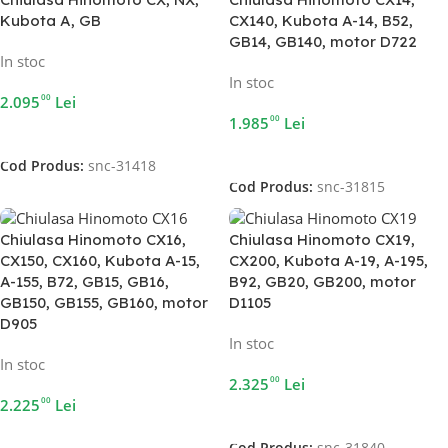
Kubota A, GB
CX140, Kubota A-14, B52,
GB14, GB140, motor D722
In stoc
In stoc
00
2.095
Lei
00
1.985
Lei
Adaugă În Coș
Adaugă În Coș
Cod Produs:
snc-31418
Cod Produs:
snc-31815
Chiulasa Hinomoto CX16,
Chiulasa Hinomoto CX19,
CX150, CX160, Kubota A-15,
CX200, Kubota A-19, A-195,
A-155, B72, GB15, GB16,
B92, GB20, GB200, motor
GB150, GB155, GB160, motor
D1105
D905
In stoc
In stoc
00
2.325
Lei
00
2.225
Lei
Adaugă În Coș
Adaugă În Coș