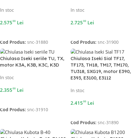
In stoc
In stoc
00
00
2.575
Lei
2.725
Lei
Adaugă În Coș
Adaugă În Coș
Cod Produs:
snc-31880
Cod Produs:
snc-31900
Chiulasa Iseki seriile TU, TX,
Chiulasa Iseki Sial TF17,
motor K3A, K3B, K3C, K3D
TF173, TH18, TM17, TM170,
TU318, SXG19, motor E390,
In stoc
E393, E3100, E3112
00
2.355
Lei
In stoc
Adaugă În Coș
00
2.415
Lei
Cod Produs:
snc-31910
Adaugă În Coș
Cod Produs:
snc-31890