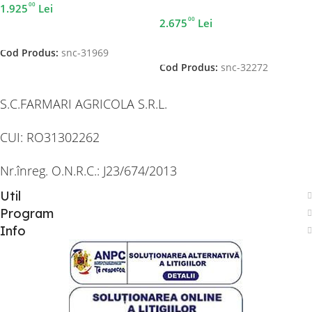
00
1.925
Lei
00
2.675
Lei
Adaugă În Coș
Adaugă În Coș
Cod Produs:
snc-31969
Cod Produs:
snc-32272
S.C.FARMARI AGRICOLA S.R.L.
CUI: RO31302262
Nr.înreg. O.N.R.C.: J23/674/2013
Util
Program
Info