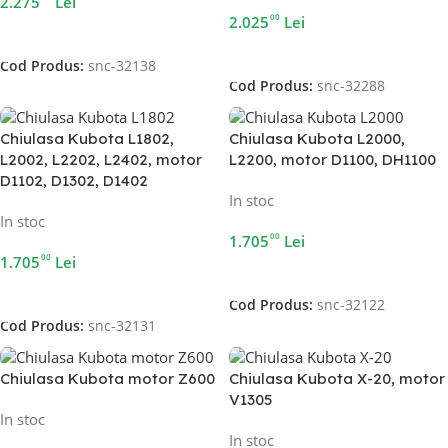
2.275
Lei
00
2.025
Lei
Adaugă În Coș
Adaugă În Coș
Cod Produs:
snc-32138
Cod Produs:
snc-32288
Chiulasa Kubota L1802,
Chiulasa Kubota L2000,
L2002, L2202, L2402, motor
L2200, motor D1100, DH1100
D1102, D1302, D1402
In stoc
In stoc
00
1.705
Lei
00
1.705
Lei
Adaugă În Coș
Adaugă În Coș
Cod Produs:
snc-32122
Cod Produs:
snc-32131
Chiulasa Kubota motor Z600
Chiulasa Kubota X-20, motor
V1305
In stoc
In stoc