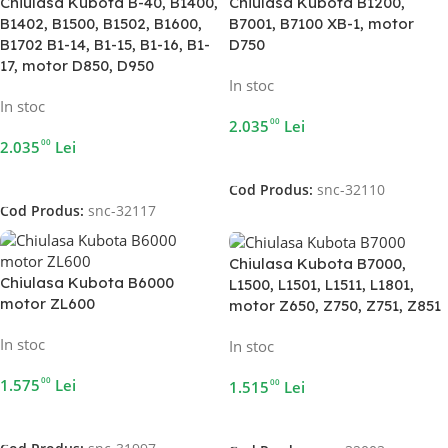
Chiulasa Kubota B-40, B1400,
Chiulasa Kubota B1200,
B1402, B1500, B1502, B1600,
B7001, B7100 XB-1, motor
B1702 B1-14, B1-15, B1-16, B1-
D750
17, motor D850, D950
In stoc
In stoc
00
2.035
Lei
00
2.035
Lei
Adaugă În Coș
Adaugă În Coș
Cod Produs:
snc-32110
Cod Produs:
snc-32117
Chiulasa Kubota B7000,
Chiulasa Kubota B6000
L1500, L1501, L1511, L1801,
motor ZL600
motor Z650, Z750, Z751, Z851
In stoc
In stoc
00
1.575
Lei
00
1.515
Lei
Adaugă În Coș
Adaugă În Coș