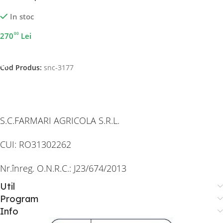
In stoc
00
270
Lei
Adaugă În Coș
Cod Produs:
snc-3177
S.C.FARMARI AGRICOLA S.R.L.
CUI: RO31302262
Nr.înreg. O.N.R.C.: J23/674/2013
Util
Program
Info