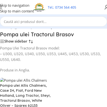
Skip to navigation
Tel,: 0734 564 405
Skip to main content
Prima pagină
/
Pompa ulei
/
Pompa ulei Tractorul Brasov
Pompa ulei Tractorul Brasov
Show sidebar
Pompa Ulei Tractorul Brasov model:
– U300, U320, U340, U350, U353, U445, U453, U530, U533,
U550, U640.
Produse in Anglia.
Pompa ulei Allis Chalmers,
Case IH, Fiat, Ford New
Holland, Long Tractor, Steyr,
Tractorul Brasov, White
Oliver – Sparex 62133