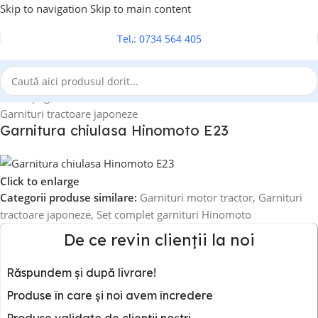
Skip to navigation
Skip to main content
Tel,: 0734 564 405
Prima pagină
/
Garnituri motor tractor
/
Garnituri tractoare japoneze
Garnitura chiulasa Hinomoto E23
Click to enlarge
Categorii produse similare:
Garnituri motor tractor
,
Garnituri
tractoare japoneze
,
Set complet garnituri Hinomoto
De ce revin clienții la noi
Răspundem și după livrare!
Produse în care și noi avem încredere
Produse validate de clienții noștri