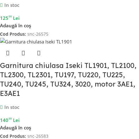
In stoc
00
125
Lei
Adaugă în coș
Cod Produs:
snc-26575
Garnitura chiulasa Iseki TL1901, TL2100,
TL2300, TL2301, TU197, TU220, TU225,
TU240, TU245, TU324, 3020, motor 3AE1,
E3AE1
In stoc
00
140
Lei
Adaugă în coș
Cod Produs:
snc-26583