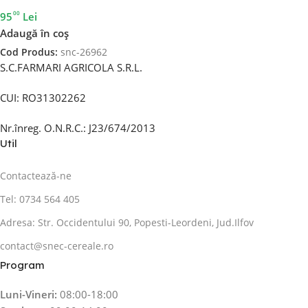
00
95
Lei
Adaugă în coș
Cod Produs:
snc-26962
S.C.FARMARI AGRICOLA S.R.L.
CUI: RO31302262
Nr.înreg. O.N.R.C.: J23/674/2013
Util
Contactează-ne
Tel: 0734 564 405
Adresa: Str. Occidentului 90, Popesti-Leordeni, Jud.Ilfov
contact@snec-cereale.ro
Program
Luni-Vineri:
08:00-18:00