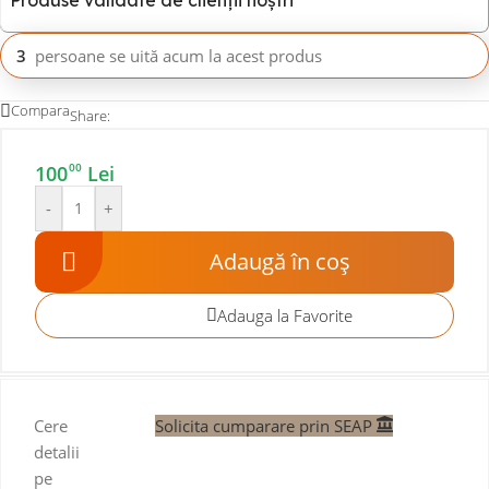
3
persoane se uită acum la acest produs
Compara
Share:
00
100
Lei
-
+
Adaugă în coș
Adauga la Favorite
Cere
Solicita cumparare prin SEAP
detalii
pe