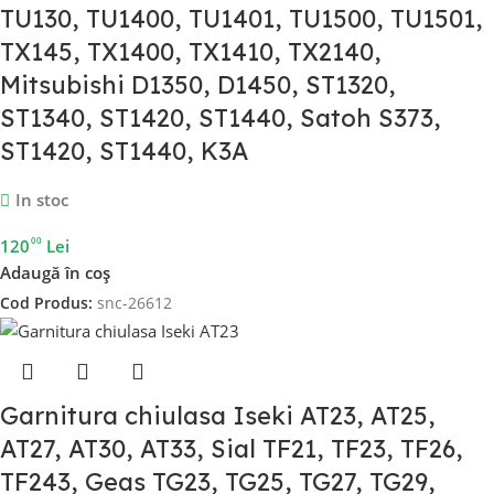
TU130, TU1400, TU1401, TU1500, TU1501,
TX145, TX1400, TX1410, TX2140,
Mitsubishi D1350, D1450, ST1320,
ST1340, ST1420, ST1440, Satoh S373,
ST1420, ST1440, K3A
In stoc
00
120
Lei
Adaugă în coș
Cod Produs:
snc-26612
Garnitura chiulasa Iseki AT23, AT25,
AT27, AT30, AT33, Sial TF21, TF23, TF26,
TF243, Geas TG23, TG25, TG27, TG29,