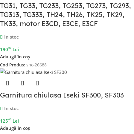
TG31, TG33, TG233, TG253, TG273, TG293,
TG313, TG333, TH24, TH26, TK25, TK29,
TK33, motor E3CD, E3CE, E3CF
In stoc
00
190
Lei
Adaugă în coș
Cod Produs:
snc-26688
Garnitura chiulasa Iseki SF300, SF303
In stoc
00
125
Lei
Adaugă în coș