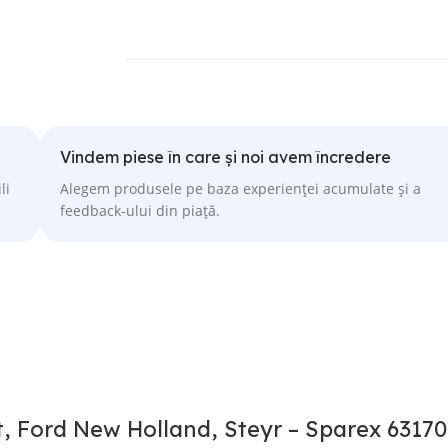
Vindem piese în care și noi avem încredere
li
Alegem produsele pe baza experienței acumulate și a
feedback-ului din piață.
t, Ford New Holland, Steyr – Sparex 63170