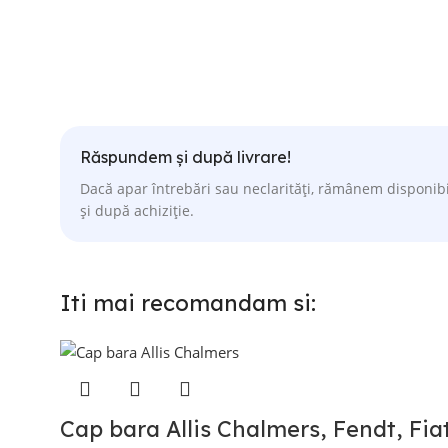
Răspundem și după livrare!
Dacă apar întrebări sau neclarități, rămânem disponibi
și după achiziție.
Iti mai recomandam si:
Cap bara Allis Chalmers, Fendt, Fia