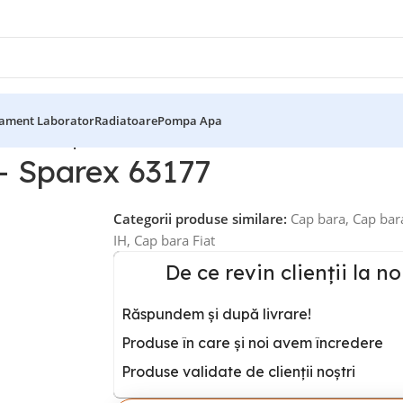
ament Laborator
Radiatoare
Pompa Apa
 IH, Fiat – Sparex 63177
– Sparex 63177
Categorii produse similare:
Cap bara
,
Cap bar
IH
,
Cap bara Fiat
De ce revin clienții la no
Răspundem și după livrare!
Produse în care și noi avem încredere
Produse validate de clienții noștri