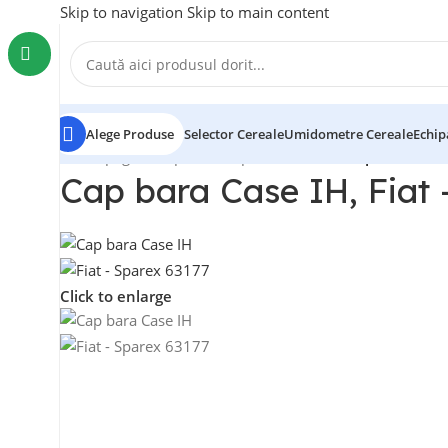
Skip to navigation
Skip to main content
Alege Produse
Selector Cereale
Umidometre Cereale
Echip
Prima pagină
/
Cap bara
/
Cap bara Case IH
/
Cap bara Case
Cap bara Case IH, Fiat 
Click to enlarge