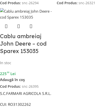
Cod Produs:
snc-26294
Cod Produs:
snc-26321
Cablu ambreiaj
John Deere – cod
Sparex 153035
In stoc
00
225
Lei
Adaugă în coș
Cod Produs:
snc-26395
S.C.FARMARI AGRICOLA S.R.L.
CUI: RO31302262