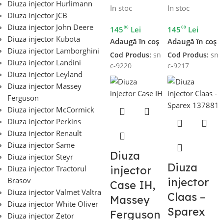
Diuza injector Hurlimann
In stoc
In stoc
Diuza injector JCB
Diuza injector John Deere
00
00
145
Lei
145
Lei
Diuza injector Kubota
Adaugă în coș
Adaugă în coș
Diuza injector Lamborghini
Cod Produs:
sn
Cod Produs:
sn
Diuza injector Landini
c-9220
c-9217
Diuza injector Leyland
Diuza injector Massey
Ferguson
Diuza injector McCormick
Diuza injector Perkins
Diuza injector Renault
Diuza injector Same
Diuza
Diuza injector Steyr
Diuza
Diuza injector Tractorul
injector
Brasov
injector
Case IH,
Diuza injector Valmet Valtra
Claas –
Massey
Diuza injector White Oliver
Sparex
Ferguson
Diuza injector Zetor