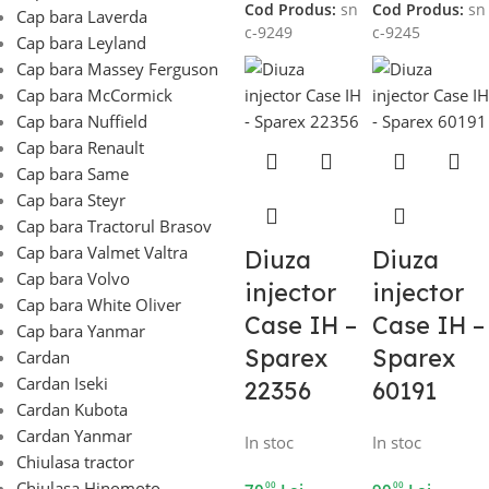
Cod Produs:
sn
Cod Produs:
sn
Cap bara Laverda
c-9249
c-9245
Cap bara Leyland
Cap bara Massey Ferguson
Cap bara McCormick
Cap bara Nuffield
Cap bara Renault
Cap bara Same
Cap bara Steyr
Cap bara Tractorul Brasov
Cap bara Valmet Valtra
Diuza
Diuza
Cap bara Volvo
injector
injector
Cap bara White Oliver
Case IH –
Case IH –
Cap bara Yanmar
Sparex
Sparex
Cardan
Cardan Iseki
22356
60191
Cardan Kubota
Cardan Yanmar
In stoc
In stoc
Chiulasa tractor
Chiulasa Hinomoto
00
00