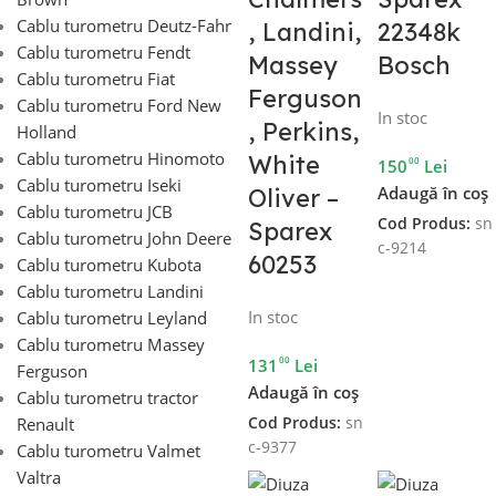
Cablu turometru Deutz-Fahr
, Landini,
22348k
Cablu turometru Fendt
Massey
Bosch
Cablu turometru Fiat
Ferguson
Cablu turometru Ford New
In stoc
, Perkins,
Holland
Cablu turometru Hinomoto
White
00
150
Lei
Cablu turometru Iseki
Adaugă în coș
Oliver –
Cablu turometru JCB
Cod Produs:
sn
Sparex
Cablu turometru John Deere
c-9214
60253
Cablu turometru Kubota
Cablu turometru Landini
In stoc
Cablu turometru Leyland
Cablu turometru Massey
00
131
Lei
Ferguson
Adaugă în coș
Cablu turometru tractor
Cod Produs:
sn
Renault
c-9377
Cablu turometru Valmet
Valtra