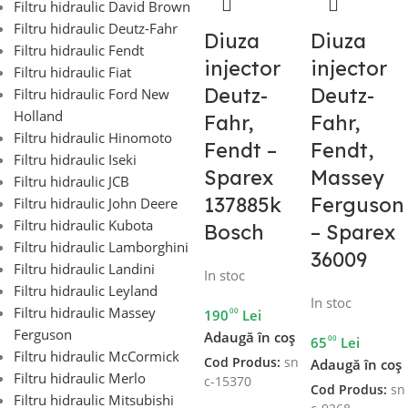
Filtru hidraulic David Brown
Filtru hidraulic Deutz-Fahr
Diuza
Diuza
Filtru hidraulic Fendt
injector
injector
Filtru hidraulic Fiat
Deutz-
Deutz-
Filtru hidraulic Ford New
Holland
Fahr,
Fahr,
Filtru hidraulic Hinomoto
Fendt –
Fendt,
Filtru hidraulic Iseki
Sparex
Massey
Filtru hidraulic JCB
137885k
Ferguson
Filtru hidraulic John Deere
Filtru hidraulic Kubota
Bosch
– Sparex
Filtru hidraulic Lamborghini
36009
Filtru hidraulic Landini
In stoc
Filtru hidraulic Leyland
In stoc
Filtru hidraulic Massey
00
190
Lei
Ferguson
Adaugă în coș
00
65
Lei
Filtru hidraulic McCormick
Cod Produs:
sn
Adaugă în coș
Filtru hidraulic Merlo
c-15370
Cod Produs:
sn
Filtru hidraulic Mitsubishi