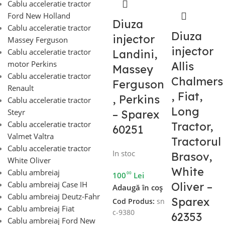
Cablu acceleratie tractor
Ford New Holland
Diuza
Cablu acceleratie tractor
Diuza
injector
Massey Ferguson
injector
Cablu acceleratie tractor
Landini,
motor Perkins
Allis
Massey
Cablu acceleratie tractor
Chalmers
Ferguson
Renault
, Fiat,
, Perkins
Cablu acceleratie tractor
Long
Steyr
– Sparex
Cablu acceleratie tractor
Tractor,
60251
Valmet Valtra
Tractorul
Cablu acceleratie tractor
In stoc
Brasov,
White Oliver
White
Cablu ambreiaj
00
100
Lei
Cablu ambreiaj Case IH
Oliver –
Adaugă în coș
Cablu ambreiaj Deutz-Fahr
Sparex
Cod Produs:
sn
Cablu ambreiaj Fiat
c-9380
62353
Cablu ambreiaj Ford New