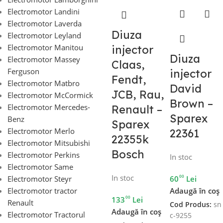
Electromotor Landini
Electromotor Laverda
Diuza
Electromotor Leyland
Electromotor Manitou
injector
Diuza
Electromotor Massey
Claas,
Ferguson
injector
Fendt,
Electromotor Matbro
David
JCB, Rau,
Electromotor McCormick
Brown –
Electromotor Mercedes-
Renault –
Sparex
Benz
Sparex
Electromotor Merlo
22361
22355k
Electromotor Mitsubishi
Bosch
Electromotor Perkins
In stoc
Electromotor Same
In stoc
00
Electromotor Steyr
60
Lei
Electromotor tractor
Adaugă în coș
00
133
Lei
Renault
Cod Produs:
sn
Adaugă în coș
Electromotor Tractorul
c-9255