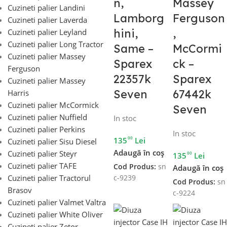
n,
Massey
Cuzineti palier Landini
Lamborg
Ferguson
Cuzineti palier Laverda
hini,
,
Cuzineti palier Leyland
Cuzineti palier Long Tractor
Same –
McCormi
Cuzineti palier Massey
Sparex
ck –
Ferguson
22357k
Sparex
Cuzineti palier Massey
Seven
67442k
Harris
Cuzineti palier McCormick
Seven
Cuzineti palier Nuffield
In stoc
Cuzineti palier Perkins
In stoc
00
135
Lei
Cuzineti palier Sisu Diesel
Adaugă în coș
Cuzineti palier Steyr
00
135
Lei
Cuzineti palier TAFE
Cod Produs:
sn
Adaugă în coș
Cuzineti palier Tractorul
c-9239
Cod Produs:
sn
Brasov
c-9224
Cuzineti palier Valmet Valtra
Cuzineti palier White Oliver
Cuzineti palier Zetor