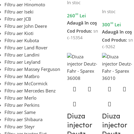
In stoc
Filtru aer Hinomoto
In stoc
Filtru aer Iseki
00
260
Lei
Filtru aer JCB
Adaugă în coș
00
300
Lei
Filtru aer John Deere
Cod Produs:
sn
Adaugă în coș
Filtru aer Kioti
c-15354
Cod Produs:
sn
Filtru aer Kubota
c-9262
Filtru aer Land Rover
Filtru aer Landini
Filtru aer Leyland
Filtru aer Massey Ferguson
Filtru aer Matbro
Filtru aer McCormick
Filtru aer Mercedes Benz
Filtru aer Merlo
Filtru aer Perkins
Filtru aer Same
Diuza
Diuza
Filtru aer Shibaura
injector
injector
Filtru aer Steyr
Deutz-
Deutz-
Filtru aer tractor Fiat