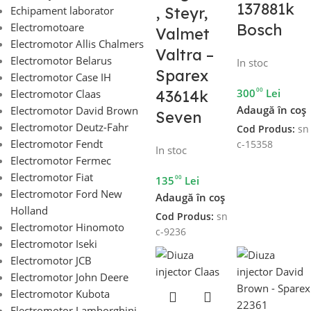
137881k
Echipament laborator
, Steyr,
Electromotoare
Bosch
Valmet
Electromotor Allis Chalmers
Valtra –
Electromotor Belarus
In stoc
Sparex
Electromotor Case IH
00
300
Lei
Electromotor Claas
43614k
Adaugă în coș
Electromotor David Brown
Seven
Electromotor Deutz-Fahr
Cod Produs:
sn
Electromotor Fendt
c-15358
In stoc
Electromotor Fermec
Electromotor Fiat
00
135
Lei
Electromotor Ford New
Adaugă în coș
Holland
Cod Produs:
sn
Electromotor Hinomoto
c-9236
Electromotor Iseki
Electromotor JCB
Electromotor John Deere
Electromotor Kubota
Electromotor Lamborghini