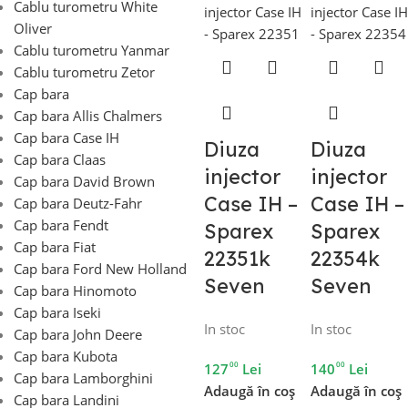
Cablu turometru White
Oliver
Cablu turometru Yanmar
Cablu turometru Zetor
Cap bara
Cap bara Allis Chalmers
Cap bara Case IH
Diuza
Diuza
Cap bara Claas
injector
injector
Cap bara David Brown
Case IH –
Case IH –
Cap bara Deutz-Fahr
Cap bara Fendt
Sparex
Sparex
Cap bara Fiat
22351k
22354k
Cap bara Ford New Holland
Seven
Seven
Cap bara Hinomoto
Cap bara Iseki
In stoc
In stoc
Cap bara John Deere
Cap bara Kubota
00
00
127
Lei
140
Lei
Cap bara Lamborghini
Adaugă în coș
Adaugă în coș
Cap bara Landini