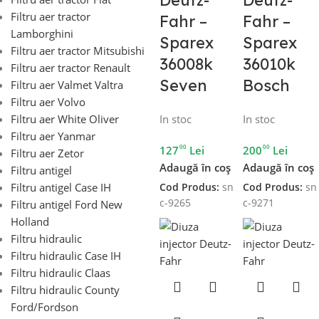
Filtru aer tractor
Fahr –
Fahr –
Lamborghini
Sparex
Sparex
Filtru aer tractor Mitsubishi
36008k
36010k
Filtru aer tractor Renault
Seven
Bosch
Filtru aer Valmet Valtra
Filtru aer Volvo
In stoc
In stoc
Filtru aer White Oliver
Filtru aer Yanmar
00
00
127
Lei
200
Lei
Filtru aer Zetor
Adaugă în coș
Adaugă în coș
Filtru antigel
Filtru antigel Case IH
Cod Produs:
sn
Cod Produs:
sn
c-9265
c-9271
Filtru antigel Ford New
Holland
Filtru hidraulic
Filtru hidraulic Case IH
Filtru hidraulic Claas
Filtru hidraulic County
Ford/Fordson