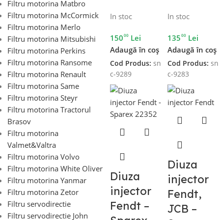
Filtru motorina Matbro
Filtru motorina McCormick
In stoc
In stoc
Filtru motorina Merlo
00
00
150
Lei
135
Lei
Filtru motorina Mitsubishi
Adaugă în coș
Adaugă în coș
Filtru motorina Perkins
Filtru motorina Ransome
Cod Produs:
sn
Cod Produs:
sn
Filtru motorina Renault
c-9289
c-9283
Filtru motorina Same
Filtru motorina Steyr
Filtru motorina Tractorul
Brasov
Filtru motorina
Valmet&Valtra
Filtru motorina Volvo
Diuza
Filtru motorina White Oliver
Diuza
injector
Filtru motorina Yanmar
injector
Fendt,
Filtru motorina Zetor
Fendt –
Filtru servodirectie
JCB –
Filtru servodirectie John