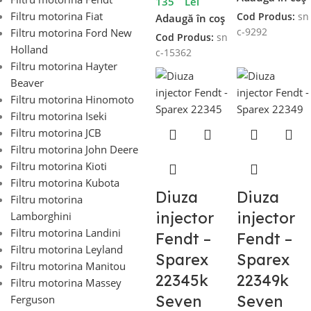
135
Lei
Filtru motorina Fiat
Cod Produs:
sn
Adaugă în coș
Filtru motorina Ford New
c-9292
Cod Produs:
sn
Holland
c-15362
Filtru motorina Hayter
Beaver
Filtru motorina Hinomoto
Filtru motorina Iseki
Filtru motorina JCB
Filtru motorina John Deere
Filtru motorina Kioti
Filtru motorina Kubota
Diuza
Diuza
Filtru motorina
injector
injector
Lamborghini
Filtru motorina Landini
Fendt –
Fendt –
Filtru motorina Leyland
Sparex
Sparex
Filtru motorina Manitou
22345k
22349k
Filtru motorina Massey
Seven
Seven
Ferguson