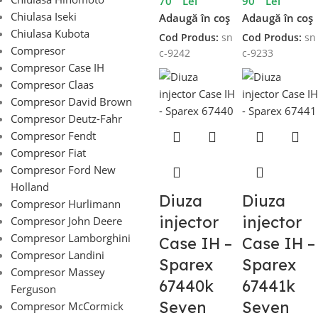
70
Lei
90
Lei
Chiulasa Iseki
Adaugă în coș
Adaugă în coș
Chiulasa Kubota
Cod Produs:
sn
Cod Produs:
sn
Compresor
c-9242
c-9233
Compresor Case IH
Compresor Claas
Compresor David Brown
Compresor Deutz-Fahr
Compresor Fendt
Compresor Fiat
Compresor Ford New
Holland
Diuza
Diuza
Compresor Hurlimann
injector
injector
Compresor John Deere
Compresor Lamborghini
Case IH –
Case IH –
Compresor Landini
Sparex
Sparex
Compresor Massey
67440k
67441k
Ferguson
Seven
Seven
Compresor McCormick