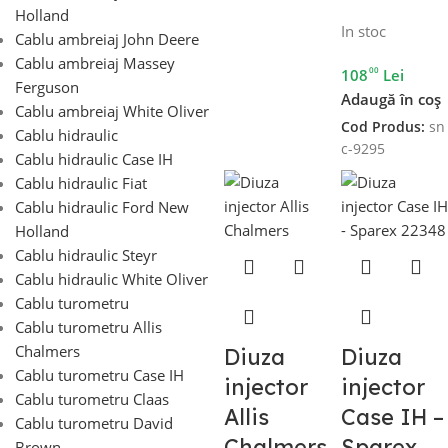
Holland
In stoc
Cablu ambreiaj John Deere
Cablu ambreiaj Massey
00
108
Lei
Ferguson
Adaugă în coș
Cablu ambreiaj White Oliver
Cod Produs:
sn
Cablu hidraulic
c-9295
Cablu hidraulic Case IH
Cablu hidraulic Fiat
Cablu hidraulic Ford New
Holland
Cablu hidraulic Steyr
Cablu hidraulic White Oliver
Cablu turometru
Cablu turometru Allis
Chalmers
Diuza
Diuza
Cablu turometru Case IH
injector
injector
Cablu turometru Claas
Allis
Case IH –
Cablu turometru David
Chalmers
Sparex
Brown