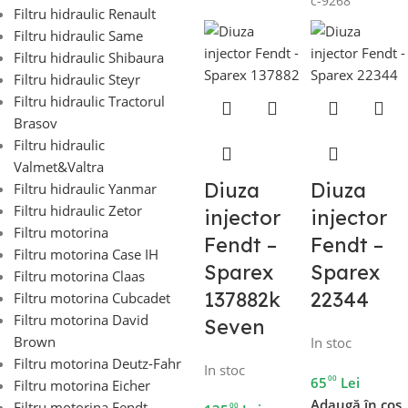
c-9268
Filtru hidraulic Renault
Filtru hidraulic Same
Filtru hidraulic Shibaura
Filtru hidraulic Steyr
Filtru hidraulic Tractorul
Brasov
Filtru hidraulic
Valmet&Valtra
Diuza
Diuza
Filtru hidraulic Yanmar
Filtru hidraulic Zetor
injector
injector
Filtru motorina
Fendt –
Fendt –
Filtru motorina Case IH
Sparex
Sparex
Filtru motorina Claas
137882k
22344
Filtru motorina Cubcadet
Filtru motorina David
Seven
Brown
In stoc
Filtru motorina Deutz-Fahr
In stoc
00
65
Lei
Filtru motorina Eicher
Adaugă în coș
Filtru motorina Fendt
00