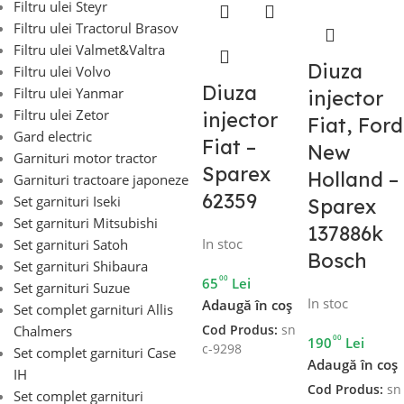
Filtru ulei Steyr
Filtru ulei Tractorul Brasov
Filtru ulei Valmet&Valtra
Diuza
Filtru ulei Volvo
Diuza
Filtru ulei Yanmar
injector
Filtru ulei Zetor
injector
Fiat, Ford
Gard electric
Fiat –
New
Garnituri motor tractor
Sparex
Holland –
Garnituri tractoare japoneze
62359
Set garnituri Iseki
Sparex
Set garnituri Mitsubishi
137886k
In stoc
Set garnituri Satoh
Bosch
Set garnituri Shibaura
00
65
Lei
Set garnituri Suzue
In stoc
Adaugă în coș
Set complet garnituri Allis
Cod Produs:
sn
Chalmers
00
190
Lei
c-9298
Set complet garnituri Case
Adaugă în coș
IH
Cod Produs:
sn
Set complet garnituri