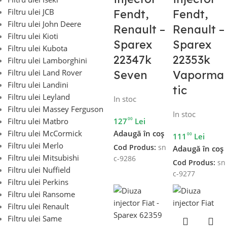
Filtru ulei JCB
Fendt,
Fendt,
Filtru ulei John Deere
Renault –
Renault –
Filtru ulei Kioti
Sparex
Sparex
Filtru ulei Kubota
22347k
22353k
Filtru ulei Lamborghini
Filtru ulei Land Rover
Seven
Vaporma
Filtru ulei Landini
tic
Filtru ulei Leyland
In stoc
Filtru ulei Massey Ferguson
In stoc
00
127
Lei
Filtru ulei Matbro
Adaugă în coș
Filtru ulei McCormick
00
111
Lei
Filtru ulei Merlo
Cod Produs:
sn
Adaugă în coș
Filtru ulei Mitsubishi
c-9286
Cod Produs:
sn
Filtru ulei Nuffield
c-9277
Filtru ulei Perkins
Filtru ulei Ransome
Filtru ulei Renault
Filtru ulei Same