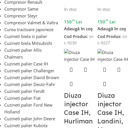
Compresor Renault
Compresor Same
In stoc
In stoc
Compresor Steyr
00
00
150
Lei
150
Lei
Compresor Valmet & Valtra
Adaugă în coș
Adaugă în coș
Curea tractoare japoneze
Cuzineti biela si palier
Cod Produs:
sn
Cod Produs:
sn
c-9230
c-9227
Cuzineti biela Mitsubishi
Cuzineti palier Allis
Chalmers
Cuzineti palier Case IH
Cuzineti palier Challenger
Cuzineti palier David Brown
Cuzineti palier Deutz-Fahr
Cuzineti palier Fendt
Diuza
Diuza
Cuzineti palier Fiat
injector
injector
Cuzineti palier Ford New
Case IH,
Case IH,
Holland
Cuzineti palier John Deere
Hurliman
Landini,
Cuzineti palier Kubota