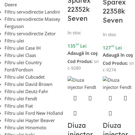
Sparex
Sparex
Deere
22352k
22358k
Filtru servodirectie Landini
Seven
Seven
Filtru servodirectie Massey
Ferguson
In stoc
Filtru servodirectie Zetor
In stoc
Filtru ulei
00
135
Lei
00
127
Lei
Filtru ulei Case IH
Adaugă în coș
Adaugă în coș
Filtru ulei Claas
Cod Produs:
sn
Filtru ulei Country
Cod Produs:
sn
c-9280
Ford/Fordson
c-9274
Filtru ulei Cubcadet
Filtru ulei David Brown
Filtru ulei Deutz-Fahr
Filtru ulei Fendt
Filtru ulei Fiat
Filtru ulei Ford New Holland
Filtru ulei Hayter Beaver
Diuza
Diuza
Filtru ulei Hinomoto
injector
injector
Filtru ulei Iseki