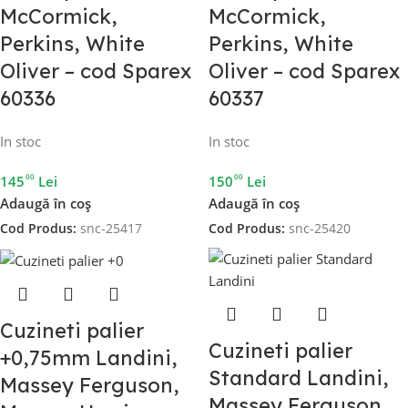
McCormick,
McCormick,
Perkins, White
Perkins, White
Oliver – cod Sparex
Oliver – cod Sparex
60336
60337
In stoc
In stoc
00
00
145
Lei
150
Lei
Adaugă în coș
Adaugă în coș
Cod Produs:
snc-25417
Cod Produs:
snc-25420
Cuzineti palier
Cuzineti palier
+0,75mm Landini,
Standard Landini,
Massey Ferguson,
Massey Ferguson,