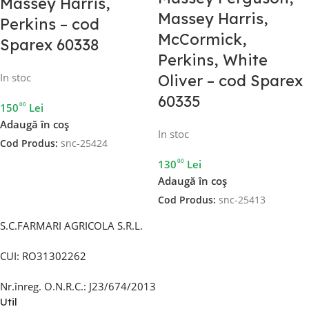
Massey Harris,
Massey Harris,
Perkins – cod
McCormick,
Sparex 60338
Perkins, White
In stoc
Oliver – cod Sparex
60335
00
150
Lei
Adaugă în coș
In stoc
Cod Produs:
snc-25424
00
130
Lei
Adaugă în coș
Cod Produs:
snc-25413
S.C.FARMARI AGRICOLA S.R.L.
CUI: RO31302262
Nr.înreg. O.N.R.C.: J23/674/2013
Util