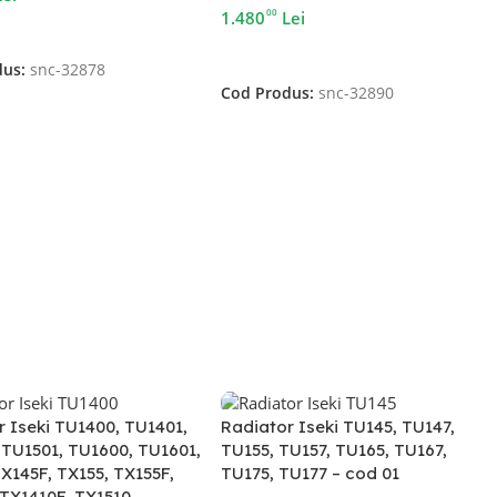
00
1.480
Lei
În Coș
Adaugă În Coș
dus:
snc-32878
Cod Produs:
snc-32890
r Iseki TU1400, TU1401,
Radiator Iseki TU145, TU147,
 TU1501, TU1600, TU1601,
TU155, TU157, TU165, TU167,
X145F, TX155, TX155F,
TU175, TU177 – cod 01
 TX1410F, TX1510,