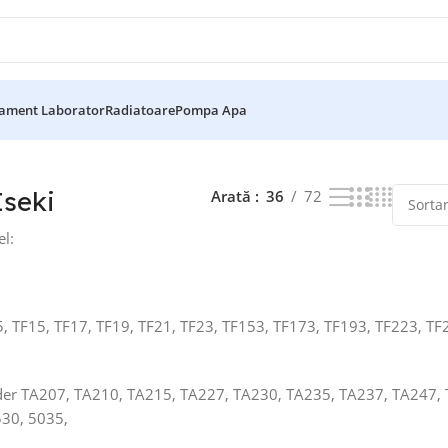
ament Laborator
Radiatoare
Pompa Apa
e 14 rezultate
Iseki
Arată
36
72
l:
TF5, TF15, TF17, TF19, TF21, TF23, TF153, TF173, TF193, TF223,
ader TA207, TA210, TA215, TA227, TA230, TA235, TA237, TA247,
30, 5035,