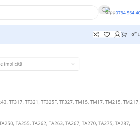
0734 564 4
00
0
L
 TF243, TF317, TF321, TF325F, TF327, TM15, TM17, TM215, TM217,
 TA250, TA255, TA262, TA263, TA267, TA270, TA275, TA287,