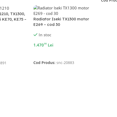
Cod Pro
1210, TX1300,
Radiator Iseki TX1300 motor
i KE70, KE75 –
E269 – cod 30
In stoc
00
1.470
Lei
Adaugă În Coș
Cod Produs:
snc-20883
0891