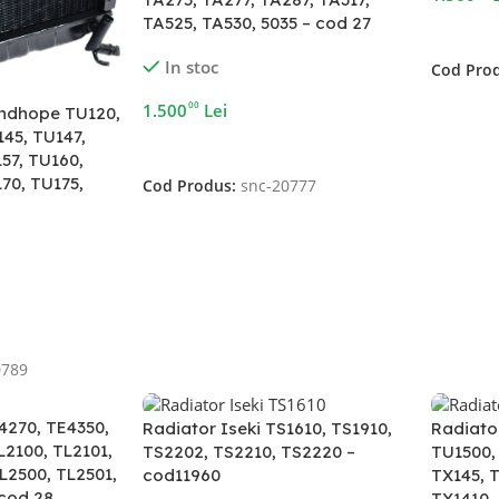
TA525, TA530, 5035 – cod 27
Adaugă 
In stoc
Cod Pro
00
1.500
Lei
andhope TU120,
45, TU147,
Adaugă În Coș
57, TU160,
70, TU175,
Cod Produs:
snc-20777
0789
4270, TE4350,
Radiator Iseki TS1610, TS1910,
Radiato
L2100, TL2101,
TS2202, TS2210, TS2220 –
TU1500,
L2500, TL2501,
cod11960
TX145, T
 cod 28
TX1410,