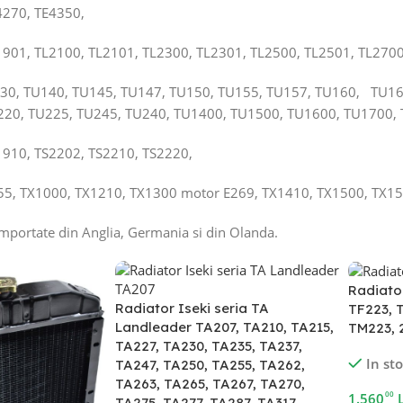
4270, TE4350,
L1901, TL2100, TL2101, TL2300, TL2301, TL2500, TL2501, TL2700
130, TU140, TU145, TU147, TU150, TU155, TU157, TU160, TU16
220, TU225, TU245, TU240, TU1400, TU1500, TU1600, TU1700,
S1910, TS2202, TS2210, TS2220,
155, TX1000, TX1210, TX1300 motor E269, TX1410, TX1500, TX1
importate din Anglia, Germania si din Olanda.
Radiator
Radiator Iseki seria TA
TF223, 
Landleader TA207, TA210, TA215,
TM223, 
TA227, TA230, TA235, TA237,
In st
TA247, TA250, TA255, TA262,
TA263, TA265, TA267, TA270,
00
1.560
TA275, TA277, TA287, TA317,