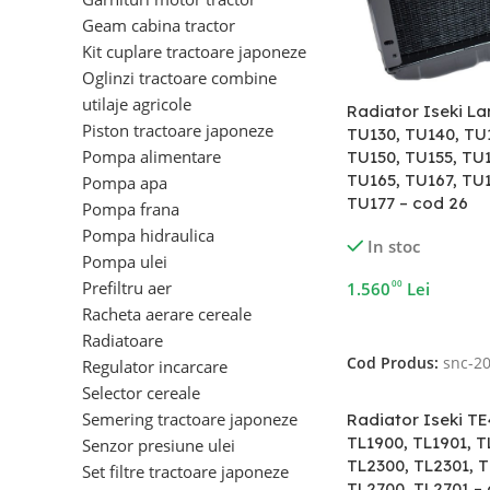
Geam cabina tractor
Kit cuplare tractoare japoneze
Oglinzi tractoare combine
utilaje agricole
Radiator Iseki L
Piston tractoare japoneze
TU130, TU140, TU1
Pompa alimentare
TU150, TU155, TU1
TU165, TU167, TU1
Pompa apa
TU177 – cod 26
Pompa frana
Pompa hidraulica
In stoc
Pompa ulei
Prefiltru aer
00
1.560
Lei
Racheta aerare cereale
Adaugă În Coș
Radiatoare
Cod Produs:
snc-2
Regulator incarcare
Selector cereale
Semering tractoare japoneze
Radiator Iseki TE
TL1900, TL1901, T
Senzor presiune ulei
TL2300, TL2301, T
Set filtre tractoare japoneze
TL2700, TL2701 –