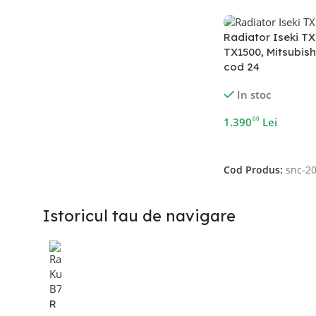
Radiator Iseki TX
TX1500, Mitsubish
cod 24
In stoc
00
1.390
Lei
Adaugă În Coș
Cod Produs:
snc-2
Istoricul tau de navigare
R