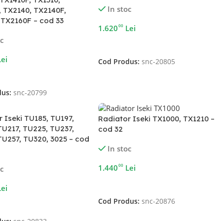
In stoc
, TX2140, TX2140F,
 TX2160F – cod 33
00
1.620
Lei
oc
Adaugă În Coș
Lei
Cod Produs:
snc-20805
În Coș
dus:
snc-20799
 Iseki TU185, TU197,
Radiator Iseki TX1000, TX1210 –
TU217, TU225, TU237,
cod 32
TU257, TU320, 3025 – cod
In stoc
00
1.440
Lei
oc
Adaugă În Coș
Lei
Cod Produs:
snc-20876
În Coș