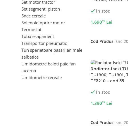
Set motor tractor
Set segmenti piston
In stoc
Snec cereale
00
1.690
Lei
Solenoid oprire motor
Termostat
Adaugă În Coș
Toba esapament
Cod Produs:
snc-2
Transportor pneumatic
Tun sperietoare pasari animale
salbatice
Umidometre baloti paie fan
Radiator Iseki TU
lucerna
TU1900, TU1901, 
Umidometre cereale
TE3210 – cod 35
In stoc
00
1.390
Lei
Adaugă În Coș
Cod Produs:
snc-2