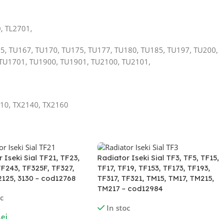
, TL2701,
5, TU167, TU170, TU175, TU177, TU180, TU185, TU197, TU200,
 TU1701, TU1900, TU1901, TU2100, TU2101,
510, TX2140, TX2160
 Iseki Sial TF21, TF23,
Radiator Iseki Sial TF3, TF5, TF15,
TF243, TF325F, TF327,
TF17, TF19, TF153, TF173, TF193,
2125, 3130 – cod12768
TF317, TF321, TM15, TM17, TM215,
TM217 – cod12984
oc
In stoc
Lei