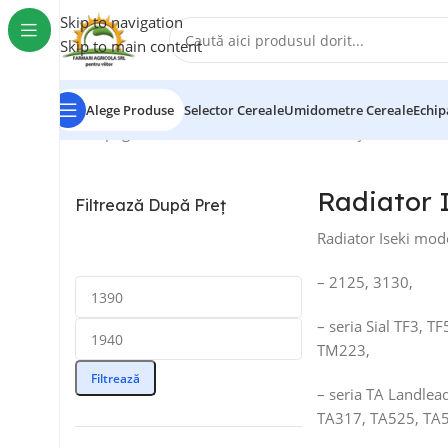
Skip to navigation
Skip to main content
Alege Produse
Selector Cereale
Umidometre Cereale
Echip
Prima pagină
/
Radiatoare
/
Radiator Iseki
Afișez toate cel
Radiator 
Filtrează După Preț
Radiator Iseki mode
– 2125, 3130,
– seria Sial TF3, 
TM223,
Filtrează
– seria TA Landle
TA317, TA525, TA5