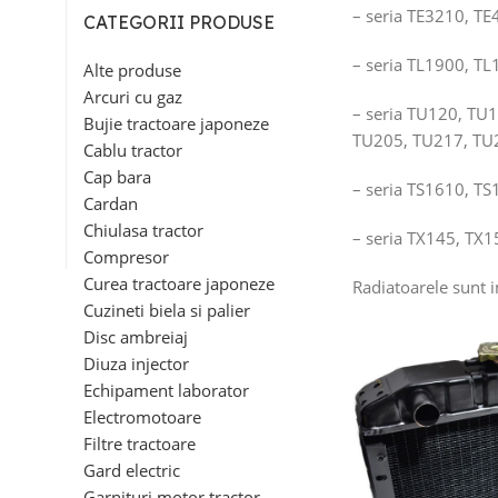
– seria TE3210, TE
CATEGORII PRODUSE
– seria TL1900, T
Alte produse
Arcuri cu gaz
– seria TU120, TU
Bujie tractoare japoneze
TU205, TU217, TU
Cablu tractor
Cap bara
– seria TS1610, T
Cardan
Chiulasa tractor
– seria TX145, TX
Compresor
Curea tractoare japoneze
Radiatoarele sunt 
Cuzineti biela si palier
Disc ambreiaj
Diuza injector
Echipament laborator
Electromotoare
Filtre tractoare
Gard electric
Garnituri motor tractor