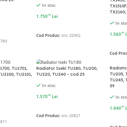
In stoc
TX1510F
TX2160,
00
1.750
Lei
In st
Adaugă În Coș
00
1.560
Cod Produs:
snc-32902
0783
Adaugă 
Cod Pro
Radiator
1700, TU1701,
Radiator Iseki TU180, TU200,
TU205, 
TU2100, TU2101,
TU220, TU240 – cod 25
TU245, 
In stoc
39
00
1.570
Lei
In st
Adaugă În Coș
00
1.940
Cod Produs:
snc-20821
Adaugă 
0811