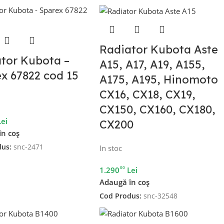
Radiator Kubota Aste
tor Kubota –
A15, A17, A19, A155,
x 67822 cod 15
A175, A195, Hinomoto
CX16, CX18, CX19,
CX150, CX160, CX180,
Lei
CX200
în coș
dus:
snc-2471
In stoc
00
1.290
Lei
Adaugă în coș
Cod Produs:
snc-32548