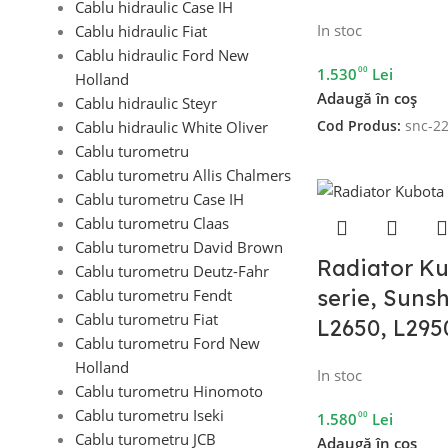
Cablu hidraulic Case IH
In stoc
Cablu hidraulic Fiat
Cablu hidraulic Ford New
00
1.530
Lei
Holland
Adaugă în coș
Cablu hidraulic Steyr
Cod Produs:
snc-2
Cablu hidraulic White Oliver
Cablu turometru
Cablu turometru Allis Chalmers
Cablu turometru Case IH
Cablu turometru Claas
Cablu turometru David Brown
Radiator Ku
Cablu turometru Deutz-Fahr
serie, Sunsh
Cablu turometru Fendt
Cablu turometru Fiat
L2650, L295
Cablu turometru Ford New
Holland
In stoc
Cablu turometru Hinomoto
Cablu turometru Iseki
00
1.580
Lei
Cablu turometru JCB
Adaugă în coș