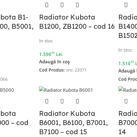
bota B1-
Radiator Kubota
Radi
200, B5001,
B1200, ZB1200 – cod 16
B1400
B1502
In stoc
In stoc
00
1.590
Lei
Adaugă în coș
00
1.510
Cod Produs:
snc-22071
Adaugă 
2066
Cod Pro
ubota
Radiator Kubota
Radi
00 – cod
B6001, B6100, B7001,
B7000
B7100 – cod 15
14