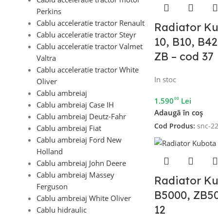
Perkins
Cablu acceleratie tractor Renault
Radiator Ku
Cablu acceleratie tractor Steyr
10, B10, B4
Cablu acceleratie tractor Valmet
ZB – cod 37
Valtra
Cablu acceleratie tractor White
In stoc
Oliver
Cablu ambreiaj
00
1.590
Lei
Cablu ambreiaj Case IH
Adaugă în coș
Cablu ambreiaj Deutz-Fahr
Cod Produs:
snc-2
Cablu ambreiaj Fiat
Cablu ambreiaj Ford New
Holland
Cablu ambreiaj John Deere
Cablu ambreiaj Massey
Radiator K
Ferguson
B5000, ZB50
Cablu ambreiaj White Oliver
12
Cablu hidraulic