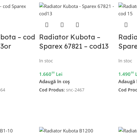
bota – cod
Radiator Kubota –
Radia
03or
Sparex 67821 – cod13
Spare
In stoc
In stoc
00
00
1.660
Lei
1.490
Adaugă în coș
Adaugă 
464
Cod Produs:
snc-2467
Cod Pro