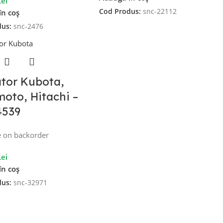
Lei
Cod Produs:
snc-22112
în coș
dus:
snc-2476
tor Kubota,
oto, Hitachi –
4539
e on backorder
Lei
în coș
dus:
snc-32971