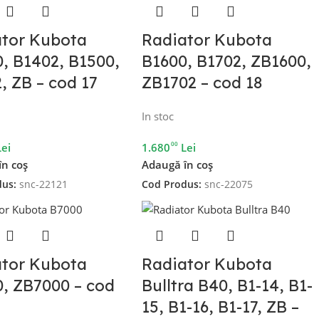
ator Kubota
Radiator Kubota
, B1402, B1500,
B1600, B1702, ZB1600,
, ZB – cod 17
ZB1702 – cod 18
In stoc
00
Lei
1.680
Lei
în coș
Adaugă în coș
dus:
snc-22121
Cod Produs:
snc-22075
ator Kubota
Radiator Kubota
, ZB7000 – cod
Bulltra B40, B1-14, B1-
15, B1-16, B1-17, ZB –