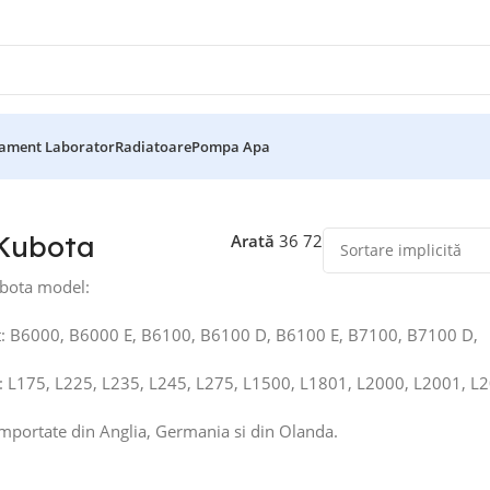
ament Laborator
Radiatoare
Pompa Apa
ele 19 rezultate
Kubota
Arată
36
72
ubota model:
t: B6000, B6000 E, B6100, B6100 D, B6100 E, B7100, B7100 D,
: L175, L225, L235, L245, L275, L1500, L1801, L2000, L2001, L
importate din Anglia, Germania si din Olanda.