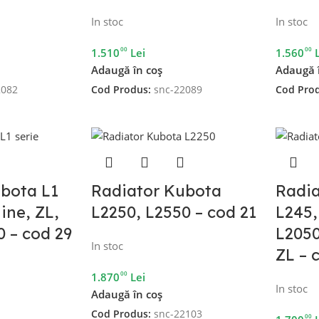
In stoc
In stoc
00
00
1.510
Lei
1.560
Adaugă în coș
Adaugă 
2082
Cod Produs:
snc-22089
Cod Pro
bota L1
Radiator Kubota
Radia
ine, ZL,
L2250, L2550 – cod 21
L245,
0 – cod 29
L2050
In stoc
ZL – 
00
1.870
Lei
In stoc
Adaugă în coș
Cod Produs:
snc-22103
00