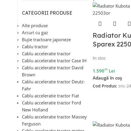
CATEGORII PRODUSE
Alte produse
Arcuri cu gaz
Radiator Ku
Bujie tractoare japoneze
Sparex 225
Cablu tractor
Cablu acceleratie tractor
In stoc
Cablu acceleratie tractor Case IH
Cablu acceleratie tractor David
00
1.590
Lei
Brown
Adaugă în coș
Cablu acceleratie tractor Deutz-
Cod Produs:
snc-2
Fahr
Cablu acceleratie tractor Fiat
Cablu acceleratie tractor Ford
New Holland
Cablu acceleratie tractor Massey
Ferguson
Cablu acceleratie tractor motor