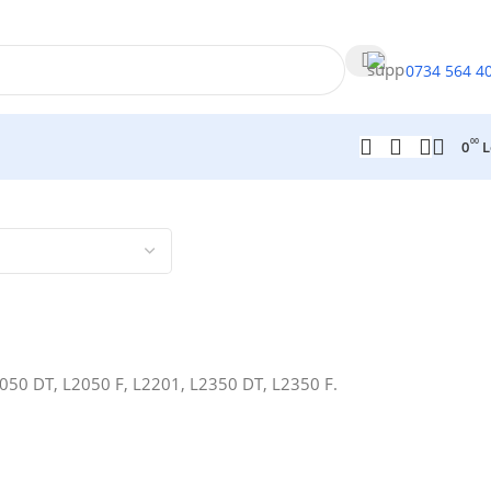
0734 564 4
00
0
L
2050 DT, L2050 F, L2201, L2350 DT, L2350 F.