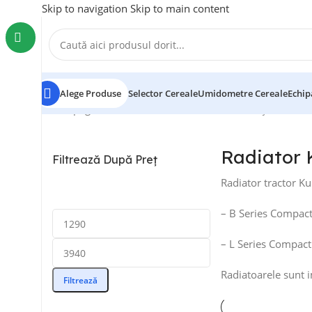
Skip to navigation
Skip to main content
Alege Produse
Selector Cereale
Umidometre Cereale
Echip
Prima pagină
/
Radiatoare
/
Radiator Kubota
Afișez toate c
Radiator 
Filtrează După Preț
Radiator tractor K
– B Series Compac
– L Series Compact
Radiatoarele sunt 
Filtrează