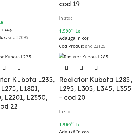
cod 19
In stoc
Lei
în coș
00
1.590
Lei
dus:
snc-22095
Adaugă în coș
Cod Produs:
snc-22125
tor Kubota L235,
Radiator Kubota L285,
 L275, L1801,
L295, L305, L345, L355
, L2201, L2350,
– cod 20
cod 22
In stoc
00
1.960
Lei
Adaugă în coș