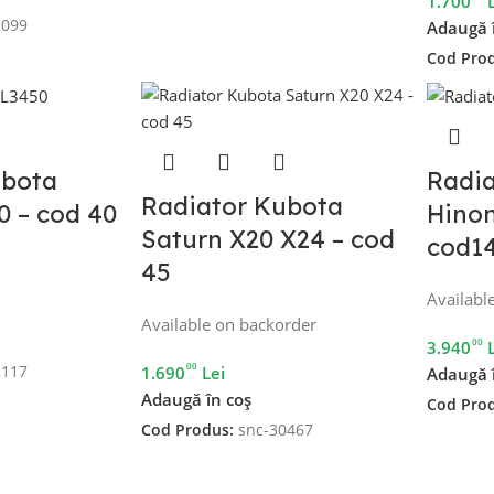
1.700
2099
Adaugă 
Cod Pro
ubota
Radia
Radiator Kubota
0 – cod 40
Hinom
Saturn X20 X24 – cod
cod1
45
Availabl
Available on backorder
00
3.940
00
1.690
Lei
2117
Adaugă 
Adaugă în coș
Cod Pro
Cod Produs:
snc-30467