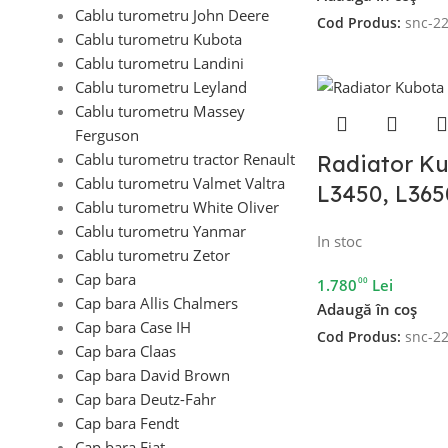
Cablu turometru John Deere
Cod Produs:
snc-2
Cablu turometru Kubota
Cablu turometru Landini
Cablu turometru Leyland
Cablu turometru Massey
Ferguson
Cablu turometru tractor Renault
Radiator K
Cablu turometru Valmet Valtra
L3450, L365
Cablu turometru White Oliver
Cablu turometru Yanmar
In stoc
Cablu turometru Zetor
Cap bara
00
1.780
Lei
Cap bara Allis Chalmers
Adaugă în coș
Cap bara Case IH
Cod Produs:
snc-2
Cap bara Claas
Cap bara David Brown
Cap bara Deutz-Fahr
Cap bara Fendt
Cap bara Fiat