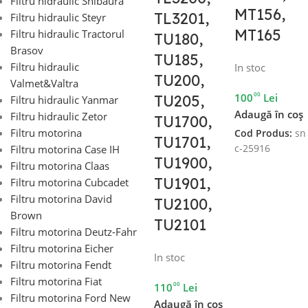
Filtru hidraulic Shibaura
MT156,
TL3201,
Filtru hidraulic Steyr
MT165
Filtru hidraulic Tractorul
TU180,
Brasov
TU185,
Filtru hidraulic
In stoc
TU200,
Valmet&Valtra
00
100
Lei
TU205,
Filtru hidraulic Yanmar
Adaugă în coș
Filtru hidraulic Zetor
TU1700,
Filtru motorina
Cod Produs:
sn
TU1701,
c-25916
Filtru motorina Case IH
TU1900,
Filtru motorina Claas
TU1901,
Filtru motorina Cubcadet
Filtru motorina David
TU2100,
Brown
TU2101
Filtru motorina Deutz-Fahr
Filtru motorina Eicher
In stoc
Filtru motorina Fendt
Filtru motorina Fiat
00
110
Lei
Filtru motorina Ford New
Adaugă în coș