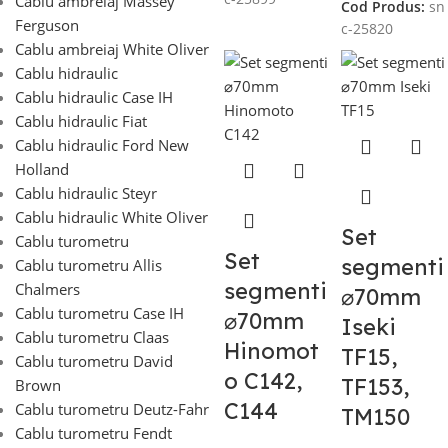
Cablu ambreiaj Massey
Cod Produs:
sn
Ferguson
c-25820
Cablu ambreiaj White Oliver
Cablu hidraulic
Cablu hidraulic Case IH
Cablu hidraulic Fiat
Cablu hidraulic Ford New
Holland
Cablu hidraulic Steyr
Cablu hidraulic White Oliver
Set
Cablu turometru
Set
segmenti
Cablu turometru Allis
segmenti
Chalmers
⌀70mm
Cablu turometru Case IH
⌀70mm
Iseki
Cablu turometru Claas
Hinomot
TF15,
Cablu turometru David
o C142,
TF153,
Brown
C144
Cablu turometru Deutz-Fahr
TM150
Cablu turometru Fendt