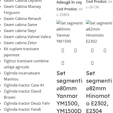
Geam Cabina Leyland
Cod Produs:
sn
Adaugă în coș
Geam Cabina Massey
c-26136
Cod Produs:
sn
Ferguson
c-25805
Geam Cabina Renault
Geam cabina Same
Geam cabina Steyr
Geam cabina Valmet Valtra
Geam cabina Zetor
Kit cuplare tractoare
japoneze
Oglinzi tractoare combine
utilaje agricole
Set
Set
Oglinda incarcatoare
Manitou
segmenti
segmenti
Oglinda tractor Case IH
⌀80mm
⌀82mm
Oglinda tractor David
Yanmar
Hinomot
Brown
YM1500,
o E2302,
Oglinda tractor Deutz Fahr
Oglinda tractor Fendt
YM1500D
E2304