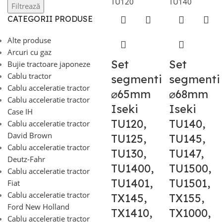
Filtrează
CATEGORII PRODUSE
Alte produse
Arcuri cu gaz
Set
Set
Bujie tractoare japoneze
Cablu tractor
segmenti
segmenti
Cablu acceleratie tractor
⌀65mm
⌀68mm
Cablu acceleratie tractor
Iseki
Iseki
Case IH
TU120,
TU140,
Cablu acceleratie tractor
David Brown
TU125,
TU145,
Cablu acceleratie tractor
TU130,
TU147,
Deutz-Fahr
TU1400,
TU1500,
Cablu acceleratie tractor
TU1401,
TU1501,
Fiat
Cablu acceleratie tractor
TX145,
TX155,
Ford New Holland
TX1410,
TX1000,
Cablu acceleratie tractor