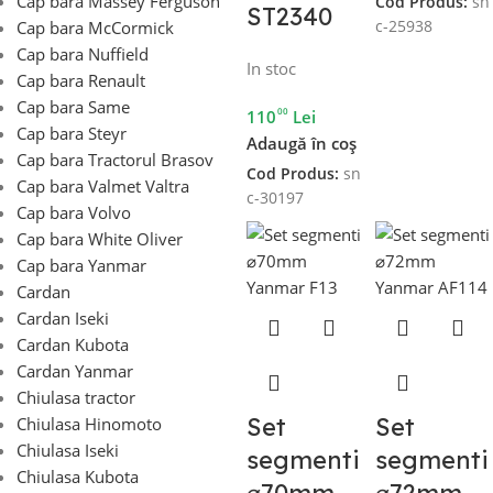
Cap bara Massey Ferguson
Cod Produs:
sn
ST2340
Cap bara McCormick
c-25938
Cap bara Nuffield
In stoc
Cap bara Renault
Cap bara Same
00
110
Lei
Cap bara Steyr
Adaugă în coș
Cap bara Tractorul Brasov
Cod Produs:
sn
Cap bara Valmet Valtra
c-30197
Cap bara Volvo
Cap bara White Oliver
Cap bara Yanmar
Cardan
Cardan Iseki
Cardan Kubota
Cardan Yanmar
Chiulasa tractor
Set
Set
Chiulasa Hinomoto
Chiulasa Iseki
segmenti
segmenti
Chiulasa Kubota