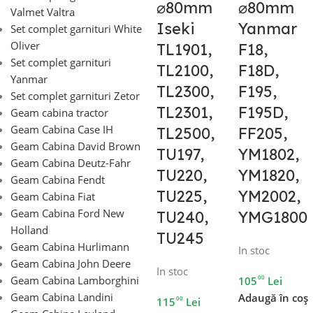
⌀80mm
⌀80mm
Valmet Valtra
Iseki
Yanmar
Set complet garnituri White
Oliver
TL1901,
F18,
Set complet garnituri
TL2100,
F18D,
Yanmar
TL2300,
F195,
Set complet garnituri Zetor
TL2301,
F195D,
Geam cabina tractor
Geam Cabina Case IH
TL2500,
FF205,
Geam Cabina David Brown
TU197,
YM1802,
Geam Cabina Deutz-Fahr
TU220,
YM1820,
Geam Cabina Fendt
TU225,
YM2002,
Geam Cabina Fiat
Geam Cabina Ford New
TU240,
YMG1800
Holland
TU245
Geam Cabina Hurlimann
In stoc
Geam Cabina John Deere
In stoc
00
Geam Cabina Lamborghini
105
Lei
Geam Cabina Landini
Adaugă în coș
00
115
Lei