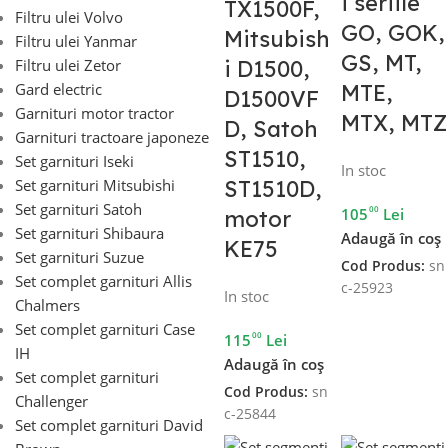
i seriile
TX1500F,
Filtru ulei Volvo
GO, GOK,
Mitsubish
Filtru ulei Yanmar
GS, MT,
Filtru ulei Zetor
i D1500,
Gard electric
MTE,
D1500VF
Garnituri motor tractor
MTX, MTZ
D, Satoh
Garnituri tractoare japoneze
ST1510,
Set garnituri Iseki
In stoc
Set garnituri Mitsubishi
ST1510D,
Set garnituri Satoh
00
105
Lei
motor
Set garnituri Shibaura
Adaugă în coș
KE75
Set garnituri Suzue
Cod Produs:
sn
Set complet garnituri Allis
c-25923
In stoc
Chalmers
Set complet garnituri Case
00
115
Lei
IH
Adaugă în coș
Set complet garnituri
Cod Produs:
sn
Challenger
c-25844
Set complet garnituri David