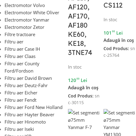
CS112
Electromotor Volvo
AF120,
Electromotor White Oliver
AF170,
In stoc
Electromotor Yanmar
AF180
Electromotor Zetor
00
101
Lei
KE60,
Filtre tractoare
Adaugă în coș
Filtru aer
KE18,
Filtru aer Case IH
Cod Produs:
sn
3TNE74
c-25764
Filtru aer Claas
Filtru aer County
In stoc
Ford/Fordson
Filtru aer David Brown
00
120
Lei
Filtru aer Deutz-Fahr
Adaugă în coș
Filtru aer Eicher
Cod Produs:
sn
Filtru aer Fendt
c-30115
Filtru aer Ford New Holland
Filtru aer Hayter Beaver
Filtru aer Hinomoto
Filtru aer Iseki