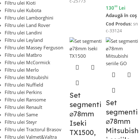
c-25773
Filtru ulei Kioti
00
130
Lei
Filtru ulei Kubota
Adaugă în coș
Filtru ulei Lamborghini
Cod Produs:
sn
Filtru ulei Land Rover
c-33124
Filtru ulei Landini
Filtru ulei Leyland
Filtru ulei Massey Ferguson
Filtru ulei Matbro
Filtru ulei McCormick
Filtru ulei Merlo
Filtru ulei Mitsubishi
Filtru ulei Nuffield
Filtru ulei Perkins
Set
Filtru ulei Ransome
Set
segmenti
Filtru ulei Renault
segmenti
⌀78mm
Filtru ulei Same
⌀78mm
Filtru ulei Steyr
Iseki
Filtru ulei Tractorul Brasov
Mitsubish
TX1500,
Filtru ulei Valmet&Valtra