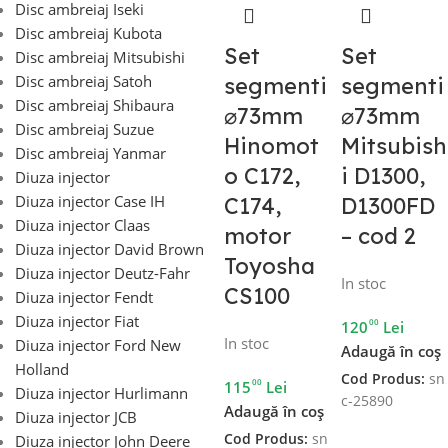
Disc ambreiaj Iseki
Disc ambreiaj Kubota
Set
Set
Disc ambreiaj Mitsubishi
Disc ambreiaj Satoh
segmenti
segmenti
Disc ambreiaj Shibaura
⌀73mm
⌀73mm
Disc ambreiaj Suzue
Hinomot
Mitsubish
Disc ambreiaj Yanmar
o C172,
i D1300,
Diuza injector
Diuza injector Case IH
C174,
D1300FD
Diuza injector Claas
motor
– cod 2
Diuza injector David Brown
Toyosha
Diuza injector Deutz-Fahr
In stoc
CS100
Diuza injector Fendt
Diuza injector Fiat
00
120
Lei
In stoc
Diuza injector Ford New
Adaugă în coș
Holland
Cod Produs:
sn
00
115
Lei
Diuza injector Hurlimann
c-25890
Adaugă în coș
Diuza injector JCB
Cod Produs:
sn
Diuza injector John Deere