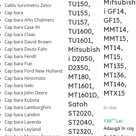
Mitsubish
TU150,
Cablu turometru Zetor
i GF14,
TU155,
Cap bara
GF15,
Cap bara Allis Chalmers
TU157,
Cap bara Case IH
MMT14,
TU1600,
Cap bara Claas
MMT15,
TU1601,
Cap bara David Brown
MT14,
Mitsubish
Cap bara Deutz-Fahr
MT15,
Cap bara Fendt
i D2050,
Cap bara Fiat
MT135,
D2350,
Cap bara Ford New Holland
MT136,
MT180,
Cap bara Hinomoto
MT146,
MT1601,
Cap bara Iseki
MTX15
Cap bara John Deere
MT1601D,
Cap bara Kubota
Satoh
Cap bara Lamborghini
In stoc
ST2020,
Cap bara Landini
00
130
Lei
ST2040,
Cap bara Laverda
Adaugă în coș
Cap bara Leyland
ST2320,