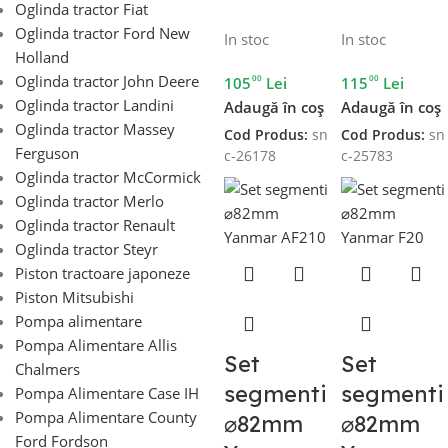
Oglinda tractor Fiat
Oglinda tractor Ford New
In stoc
In stoc
Holland
Oglinda tractor John Deere
00
00
105
Lei
115
Lei
Oglinda tractor Landini
Adaugă în coș
Adaugă în coș
Oglinda tractor Massey
Cod Produs:
sn
Cod Produs:
sn
Ferguson
c-26178
c-25783
Oglinda tractor McCormick
Oglinda tractor Merlo
Oglinda tractor Renault
Oglinda tractor Steyr
Piston tractoare japoneze
Piston Mitsubishi
Pompa alimentare
Pompa Alimentare Allis
Set
Set
Chalmers
segmenti
segmenti
Pompa Alimentare Case IH
Pompa Alimentare County
⌀82mm
⌀82mm
Ford Fordson