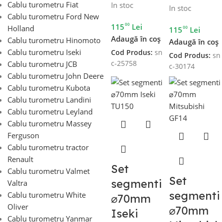
Cablu turometru Fiat
In stoc
In stoc
Cablu turometru Ford New
00
115
Lei
Holland
00
115
Lei
Adaugă în coș
Cablu turometru Hinomoto
Adaugă în coș
Cablu turometru Iseki
Cod Produs:
sn
Cod Produs:
sn
c-25758
Cablu turometru JCB
c-30174
Cablu turometru John Deere
Cablu turometru Kubota
Cablu turometru Landini
Cablu turometru Leyland
Cablu turometru Massey
Ferguson
Cablu turometru tractor
Renault
Set
Cablu turometru Valmet
Set
segmenti
Valtra
segmenti
Cablu turometru White
⌀70mm
Oliver
⌀70mm
Iseki
Cablu turometru Yanmar