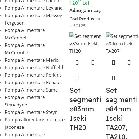
Pompa Alimentare Landini
00
120
Lei
Pompa Alimentare Leyland
Adaugă în coș
Pompa Alimentare Massey
Cod Produs:
sn
Ferguson
c-30125
Pompa Alimentare
McConnel
Pompa Alimentare
McCormick
Pompa Alimentare Merlo
Pompa Alimentare Nuffield
Pompa Alimentare Perkins
Pompa Alimentare Renault
Set
Set
Pompa Alimentare Same
Pompa Alimentare
segmenti
segmenti
Stanadyne
⌀83mm
⌀84mm
Pompa Alimentare Steyr
Iseki
Iseki
Pompa alimentare tractoare
TH20
TA207,
japoneze
Pompa Alimentare
TA210,