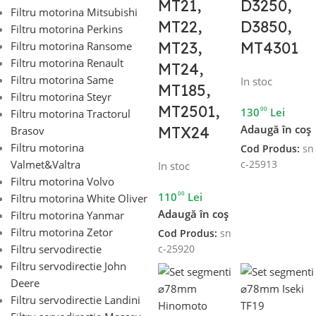
MT21,
D3250,
Filtru motorina Mitsubishi
MT22,
D3850,
Filtru motorina Perkins
MT23,
MT4301
Filtru motorina Ransome
Filtru motorina Renault
MT24,
Filtru motorina Same
In stoc
MT185,
Filtru motorina Steyr
MT2501,
00
130
Lei
Filtru motorina Tractorul
Adaugă în coș
MTX24
Brasov
Filtru motorina
Cod Produs:
sn
Valmet&Valtra
c-25913
In stoc
Filtru motorina Volvo
00
110
Lei
Filtru motorina White Oliver
Adaugă în coș
Filtru motorina Yanmar
Filtru motorina Zetor
Cod Produs:
sn
Filtru servodirectie
c-25920
Filtru servodirectie John
Deere
Filtru servodirectie Landini