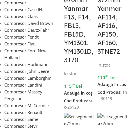
⌀70mm
⌀72mm
Compresor
Yanmar
Yanmar
Compresor Case IH
F13, F14,
AF114,
Compresor Claas
Compresor David Brown
FB15,
AF116,
Compresor Deutz-Fahr
FB15D,
AF150,
Compresor Fendt
YM1301,
AF160,
Compresor Fiat
YM1301D,
3TNE72
Compresor Ford New
Holland
3T70
Compresor Hurlimann
In stoc
Compresor John Deere
In stoc
00
110
Lei
Compresor Lamborghini
Adaugă în coș
Compresor Landini
00
115
Lei
Compresor Massey
Cod Produs:
sn
Adaugă în coș
Ferguson
c-30119
Cod Produs:
sn
Compresor McCormick
c-26128
Compresor Renault
Compresor Same
Compresor Steyr