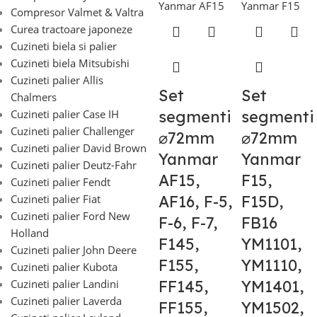
Compresor Valmet & Valtra
Curea tractoare japoneze
Cuzineti biela si palier
Cuzineti biela Mitsubishi
Cuzineti palier Allis
Set
Set
Chalmers
Cuzineti palier Case IH
segmenti
segmenti
Cuzineti palier Challenger
⌀72mm
⌀72mm
Cuzineti palier David Brown
Yanmar
Yanmar
Cuzineti palier Deutz-Fahr
AF15,
F15,
Cuzineti palier Fendt
Cuzineti palier Fiat
AF16, F-5,
F15D,
Cuzineti palier Ford New
F-6, F-7,
FB16
Holland
F145,
YM1101,
Cuzineti palier John Deere
F155,
YM1110,
Cuzineti palier Kubota
Cuzineti palier Landini
FF145,
YM1401,
Cuzineti palier Laverda
FF155,
YM1502,