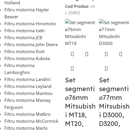
Holland
Cod Produs:
sn
Filtru motorina Hayter
c-25802
Beaver
Filtru motorina Hinomoto
Filtru motorina Iseki
Filtru motorina JCB
Filtru motorina John Deere
Filtru motorina Kioti
Filtru motorina Kubota
Filtru motorina
Lamborghini
Set
Set
Filtru motorina Landini
Filtru motorina Leyland
segmenti
segmenti
Filtru motorina Manitou
⌀76mm
⌀77mm
Filtru motorina Massey
Mitsubish
Mitsubish
Ferguson
i MT18,
i D3000,
Filtru motorina Matbro
Filtru motorina McCormick
MT20,
D3200,
Filtru motorina Merlo