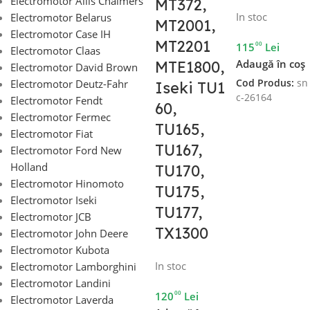
Electromotor Allis Chalmers
MT372,
In stoc
Electromotor Belarus
MT2001,
Electromotor Case IH
MT2201
00
115
Lei
Electromotor Claas
Adaugă în coș
MTE1800,
Electromotor David Brown
Cod Produs:
sn
Electromotor Deutz-Fahr
Iseki TU1
c-26164
Electromotor Fendt
60,
Electromotor Fermec
TU165,
Electromotor Fiat
TU167,
Electromotor Ford New
Holland
TU170,
Electromotor Hinomoto
TU175,
Electromotor Iseki
TU177,
Electromotor JCB
TX1300
Electromotor John Deere
Electromotor Kubota
In stoc
Electromotor Lamborghini
Electromotor Landini
00
120
Lei
Electromotor Laverda