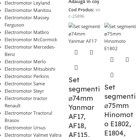
Adaugă în coș
Electromotor Leyland
Cod Produs:
sn
Electromotor Manitou
c-25896
Electromotor Massey
Ferguson
Electromotor Matbro
Electromotor McCormick
Electromotor Mercedes-
Benz
Electromotor Merlo
Electromotor Mitsubishi
Electromotor Perkins
Set
Electromotor Same
Set
segmenti
Electromotor Steyr
segmenti
⌀74mm
Electromotor tractor
⌀75mm
Renault
Yanmar
Electromotor Tractorul
Hinomot
AF17,
Brasov
o E1802,
AF18,
Electromotor Ursus
E1804,
AF115,
Electromotor Valmet Valtra