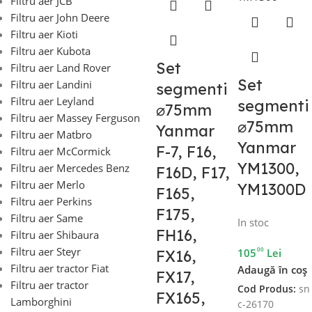
Filtru aer JCB
Filtru aer John Deere
Filtru aer Kioti
Filtru aer Kubota
Set
Filtru aer Land Rover
Set
Filtru aer Landini
segmenti
Filtru aer Leyland
segmenti
⌀75mm
Filtru aer Massey Ferguson
⌀75mm
Yanmar
Filtru aer Matbro
Yanmar
F-7, F16,
Filtru aer McCormick
YM1300,
Filtru aer Mercedes Benz
F16D, F17,
Filtru aer Merlo
YM1300D
F165,
Filtru aer Perkins
F175,
Filtru aer Same
In stoc
FH16,
Filtru aer Shibaura
Filtru aer Steyr
00
105
Lei
FX16,
Filtru aer tractor Fiat
Adaugă în coș
FX17,
Filtru aer tractor
Cod Produs:
sn
FX165,
Lamborghini
c-26170