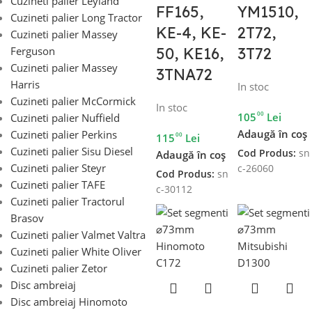
Cuzineti palier Leyland
FF165,
YM1510,
Cuzineti palier Long Tractor
KE-4, KE-
2T72,
Cuzineti palier Massey
Ferguson
50, KE16,
3T72
Cuzineti palier Massey
3TNA72
Harris
In stoc
Cuzineti palier McCormick
In stoc
00
105
Lei
Cuzineti palier Nuffield
Adaugă în coș
Cuzineti palier Perkins
00
115
Lei
Cuzineti palier Sisu Diesel
Cod Produs:
sn
Adaugă în coș
Cuzineti palier Steyr
c-26060
Cod Produs:
sn
Cuzineti palier TAFE
c-30112
Cuzineti palier Tractorul
Brasov
Cuzineti palier Valmet Valtra
Cuzineti palier White Oliver
Cuzineti palier Zetor
Disc ambreiaj
Disc ambreiaj Hinomoto