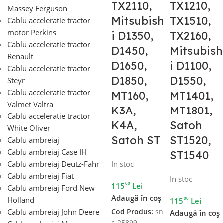
TX2110,
TX1210,
Massey Ferguson
Mitsubish
TX1510,
Cablu acceleratie tractor
motor Perkins
i D1350,
TX2160,
Cablu acceleratie tractor
D1450,
Mitsubish
Renault
D1650,
i D1100,
Cablu acceleratie tractor
D1850,
D1550,
Steyr
Cablu acceleratie tractor
MT160,
MT1401,
Valmet Valtra
K3A,
MT1801,
Cablu acceleratie tractor
K4A,
Satoh
White Oliver
Satoh ST
ST1520,
Cablu ambreiaj
Cablu ambreiaj Case IH
ST1540
Cablu ambreiaj Deutz-Fahr
In stoc
Cablu ambreiaj Fiat
In stoc
00
115
Lei
Cablu ambreiaj Ford New
Adaugă în coș
Holland
00
115
Lei
Cablu ambreiaj John Deere
Cod Produs:
sn
Adaugă în coș
c-25899