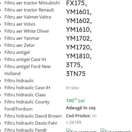
FX175,
Filtru aer tractor Mitsubishi
Filtru aer tractor Renault
YM1601,
Filtru aer Valmet Valtra
YM1602,
Filtru aer Volvo
YM1610,
Filtru aer White Oliver
YM1702,
Filtru aer Yanmar
Filtru aer Zetor
YM1720,
Filtru antigel
YM1810,
Filtru antigel Case IH
3T75,
Filtru antigel Ford New
3TN75
Holland
Filtru hidraulic
Filtru hidraulic Case IH
In stoc
Filtru hidraulic Claas
00
100
Lei
Filtru hidraulic County
Adaugă în coș
Ford/Fordson
Filtru hidraulic David Brown
Cod Produs:
sn
c-26189
Filtru hidraulic Deutz-Fahr
Filtru hidraulic Fendt