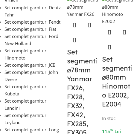
Brown
Set complet garnituri Deutz-
Fahr
Set complet garnituri Fendt
Set complet garnituri Fiat
Set complet garnituri Ford
New Holland
Set complet garnituri
Set
Hinomoto
Set
segmenti
Set complet garnituri JCB
segmenti
⌀78mm
Set complet garnituri John
⌀80mm
Yanmar
Deere
Hinomot
Set complet garnituri
FX26,
Kubota
o E2002,
FX28,
Set complet garnituri
E2004
FX32,
Landini
FX42,
Set complet garnituri
In stoc
Leyland
FX285,
Set complet garnituri Long
00
115
Lei
FX305,