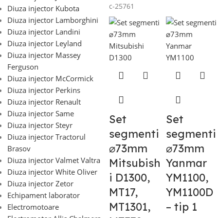
c-25761
Diuza injector Kubota
Diuza injector Lamborghini
Diuza injector Landini
Diuza injector Leyland
Diuza injector Massey
Ferguson
Diuza injector McCormick
Diuza injector Perkins
Diuza injector Renault
Diuza injector Same
Set
Set
Diuza injector Steyr
segmenti
segmenti
Diuza injector Tractorul
⌀73mm
⌀73mm
Brasov
Diuza injector Valmet Valtra
Mitsubish
Yanmar
Diuza injector White Oliver
i D1300,
YM1100,
Diuza injector Zetor
MT17,
YM1100D
Echipament laborator
MT1301,
– tip 1
Electromotoare