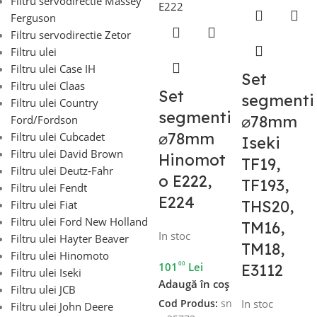
Filtru servodirectie Massey
Ferguson
Filtru servodirectie Zetor
Filtru ulei
Filtru ulei Case IH
Set
Filtru ulei Claas
Set
segmenti
Filtru ulei Country
segmenti
⌀78mm
Ford/Fordson
⌀78mm
Filtru ulei Cubcadet
Iseki
Filtru ulei David Brown
Hinomot
TF19,
Filtru ulei Deutz-Fahr
o E222,
TF193,
Filtru ulei Fendt
E224
THS20,
Filtru ulei Fiat
Filtru ulei Ford New Holland
TM16,
In stoc
Filtru ulei Hayter Beaver
TM18,
Filtru ulei Hinomoto
00
101
Lei
E3112
Filtru ulei Iseki
Adaugă în coș
Filtru ulei JCB
In stoc
Cod Produs:
sn
Filtru ulei John Deere