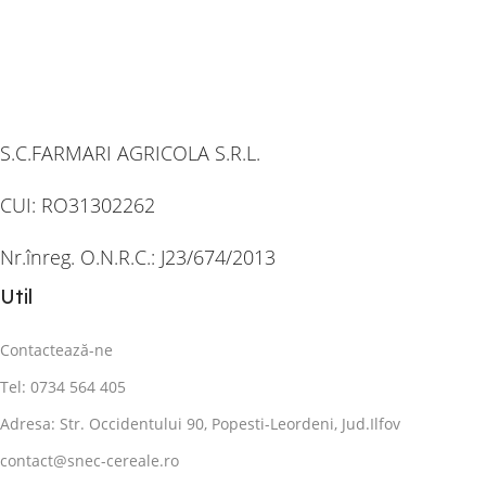
S.C.FARMARI AGRICOLA S.R.L.
CUI: RO31302262
Nr.înreg. O.N.R.C.: J23/674/2013
Util
Contactează-ne
Tel: 0734 564 405
Adresa: Str. Occidentului 90, Popesti-Leordeni, Jud.Ilfov
contact@snec-cereale.ro