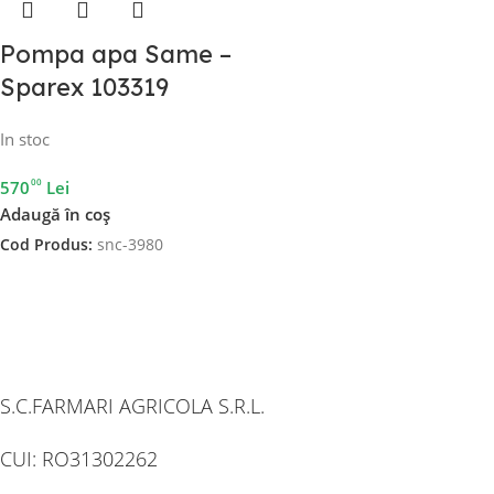
Pompa apa Same –
Sparex 103319
In stoc
00
570
Lei
Adaugă în coș
Cod Produs:
snc-3980
S.C.FARMARI AGRICOLA S.R.L.
CUI: RO31302262