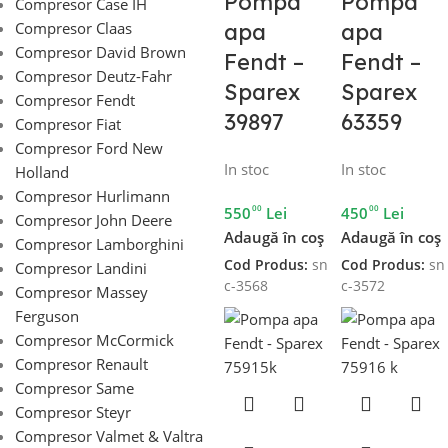
Pompa
Pompa
Compresor Case IH
apa
apa
Compresor Claas
Compresor David Brown
Fendt –
Fendt –
Compresor Deutz-Fahr
Sparex
Sparex
Compresor Fendt
39897
63359
Compresor Fiat
Compresor Ford New
In stoc
In stoc
Holland
Compresor Hurlimann
00
00
550
Lei
450
Lei
Compresor John Deere
Adaugă în coș
Adaugă în coș
Compresor Lamborghini
Cod Produs:
sn
Cod Produs:
sn
Compresor Landini
c-3568
c-3572
Compresor Massey
Ferguson
Compresor McCormick
Compresor Renault
Compresor Same
Compresor Steyr
Compresor Valmet & Valtra