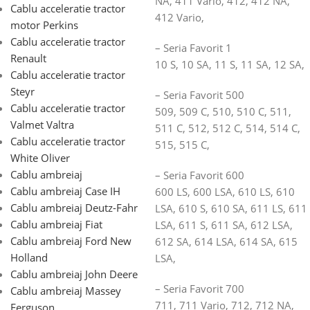
NA, 411 Vario, 412, 412 NA,
Cablu acceleratie tractor
412 Vario,
motor Perkins
Cablu acceleratie tractor
– Seria Favorit 1
Renault
10 S, 10 SA, 11 S, 11 SA, 12 SA,
Cablu acceleratie tractor
Steyr
– Seria Favorit 500
Cablu acceleratie tractor
509, 509 C, 510, 510 C, 511,
Valmet Valtra
511 C, 512, 512 C, 514, 514 C,
Cablu acceleratie tractor
515, 515 C,
White Oliver
Cablu ambreiaj
– Seria Favorit 600
Cablu ambreiaj Case IH
600 LS, 600 LSA, 610 LS, 610
Cablu ambreiaj Deutz-Fahr
LSA, 610 S, 610 SA, 611 LS, 611
Cablu ambreiaj Fiat
LSA, 611 S, 611 SA, 612 LSA,
Cablu ambreiaj Ford New
612 SA, 614 LSA, 614 SA, 615
Holland
LSA,
Cablu ambreiaj John Deere
– Seria Favorit 700
Cablu ambreiaj Massey
711, 711 Vario, 712, 712 NA,
Ferguson