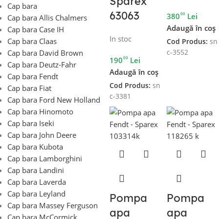
Sparex
Cap bara
63063
00
380
Lei
Cap bara Allis Chalmers
Adaugă în coș
Cap bara Case IH
In stoc
Cap bara Claas
Cod Produs:
sn
c-3552
Cap bara David Brown
00
190
Lei
Cap bara Deutz-Fahr
Adaugă în coș
Cap bara Fendt
Cod Produs:
sn
Cap bara Fiat
c-3381
Cap bara Ford New Holland
Cap bara Hinomoto
Cap bara Iseki
Cap bara John Deere
Cap bara Kubota
Cap bara Lamborghini
Cap bara Landini
Cap bara Laverda
Cap bara Leyland
Pompa
Pompa
Cap bara Massey Ferguson
apa
apa
Cap bara McCormick