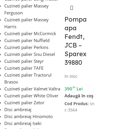
Cuzineti palier Massey
Ferguson
Pompa
Cuzineti palier Massey
Harris
apa
Cuzineti palier McCormick
Fendt,
Cuzineti palier Nuffield
JCB –
Cuzineti palier Perkins
Sparex
Cuzineti palier Sisu Diesel
Cuzineti palier Steyr
39880
Cuzineti palier TAFE
Cuzineti palier Tractorul
In stoc
Brasov
00
Cuzineti palier Valmet Valtra
390
Lei
Cuzineti palier White Oliver
Adaugă în coș
Cuzineti palier Zetor
Cod Produs:
sn
Disc ambreiaj
c-3564
Disc ambreiaj Hinomoto
Disc ambreiaj Iseki