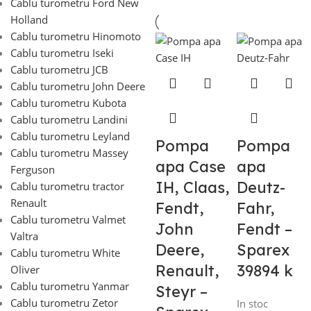
Cablu turometru Ford New
Holland
Cablu turometru Hinomoto
Cablu turometru Iseki
Cablu turometru JCB
Cablu turometru John Deere
Cablu turometru Kubota
Cablu turometru Landini
Cablu turometru Leyland
Pompa
Pompa
Cablu turometru Massey
apa Case
apa
Ferguson
IH, Claas,
Deutz-
Cablu turometru tractor
Renault
Fendt,
Fahr,
Cablu turometru Valmet
John
Fendt –
Valtra
Deere,
Sparex
Cablu turometru White
Renault,
39894 k
Oliver
Cablu turometru Yanmar
Steyr –
Cablu turometru Zetor
In stoc