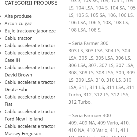
103 S, 103 SA, 104, 104 L, 104
CATEGORII PRODUSE
LS, 104 LSA, 104 S, 104 SA, 105
LS, 105 S, 105 SA, 106, 106 LS,
Alte produse
106 LSA, 106 S, 108, 108 LS,
Arcuri cu gaz
108 LSA, 108 S,
Bujie tractoare japoneze
Cablu tractor
– Seria Farmer 300
Cablu acceleratie tractor
303 LS, 303 LSA, 304 LS, 304
Cablu acceleratie tractor
LSA, 305 LS, 305 LSA, 306 LS,
Case IH
306 LSA, 307, 307 LS, 307 LSA,
Cablu acceleratie tractor
308, 308 LS, 308 LSA, 309, 309
David Brown
LS, 309 LSA, 310, 310 LS, 310
Cablu acceleratie tractor
LSA, 311, 311 LS, 311 LSA, 311
Deutz-Fahr
Turbo, 312, 312 LS, 312 LSA,
Cablu acceleratie tractor
312 Turbo,
Fiat
Cablu acceleratie tractor
– Seria Farmaer 400
Ford New Holland
409, 409 NA, 409 Vario, 410,
Cablu acceleratie tractor
410 NA, 410 Vario, 411, 411
Massey Ferguson