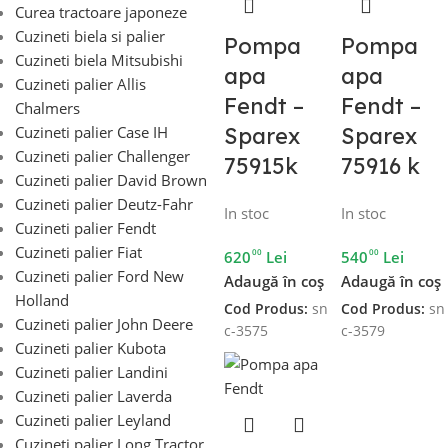
Curea tractoare japoneze
Cuzineti biela si palier
Pompa
Pompa
Cuzineti biela Mitsubishi
apa
apa
Cuzineti palier Allis
Fendt –
Fendt –
Chalmers
Cuzineti palier Case IH
Sparex
Sparex
Cuzineti palier Challenger
75915k
75916 k
Cuzineti palier David Brown
Cuzineti palier Deutz-Fahr
In stoc
In stoc
Cuzineti palier Fendt
Cuzineti palier Fiat
00
00
620
Lei
540
Lei
Cuzineti palier Ford New
Adaugă în coș
Adaugă în coș
Holland
Cod Produs:
sn
Cod Produs:
sn
Cuzineti palier John Deere
c-3575
c-3579
Cuzineti palier Kubota
Cuzineti palier Landini
Cuzineti palier Laverda
Cuzineti palier Leyland
Cuzineti palier Long Tractor