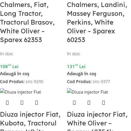
Chalmers, Fiat,
Chalmers, Landini,
Long Tractor,
Massey Ferguson,
Tractorul Brasov,
Perkins, White
White Oliver –
Oliver – Sparex
Sparex 62353
60253
In stoc
In stoc
00
00
108
Lei
131
Lei
Adaugă în coș
Adaugă în coș
Cod Produs:
snc-9295
Cod Produs:
snc-9377
Diuza injector Fiat,
Diuza injector Fiat,
Kubota, Tractorul
White Oliver –