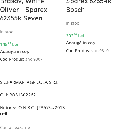
Brasov, White
Sparex 62354k
Oliver – Sparex
Bosch
62355k Seven
In stoc
In stoc
00
203
Lei
Adaugă în coș
00
145
Lei
Cod Produs:
snc-9310
Adaugă în coș
Cod Produs:
snc-9307
S.C.FARMARI AGRICOLA S.R.L.
CUI: RO31302262
Nr.înreg. O.N.R.C.: J23/674/2013
Util
Contactează-ne