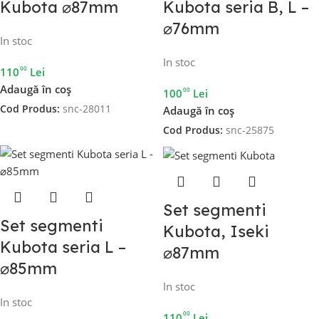
Kubota ⌀87mm
Kubota seria B, L –
⌀76mm
In stoc
In stoc
00
110
Lei
Adaugă în coș
00
100
Lei
Cod Produs:
snc-28011
Adaugă în coș
Cod Produs:
snc-25875
Set segmenti
Set segmenti
Kubota, Iseki
Kubota seria L –
⌀87mm
⌀85mm
In stoc
In stoc
00
110
Lei