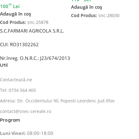
00
100
Lei
Adaugă în coș
Adaugă în coș
Cod Produs:
snc-28030
Cod Produs:
snc-25878
S.C.FARMARI AGRICOLA S.R.L.
CUI: RO31302262
Nr.înreg. O.N.R.C.: J23/674/2013
Util
Contactează-ne
Tel: 0734 564 405
Adresa: Str. Occidentului 90, Popesti-Leordeni, Jud.Ilfov
contact@snec-cereale.ro
Program
Luni-Vineri:
08:00-18:00