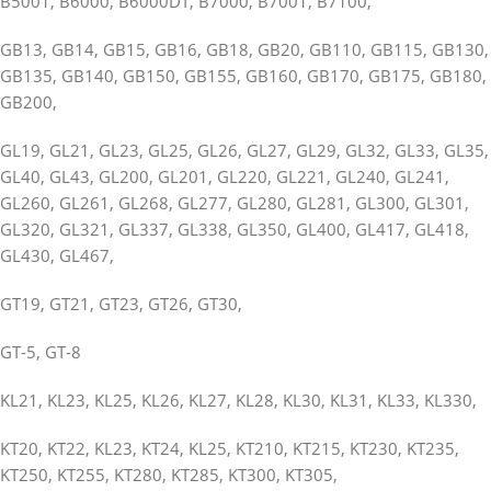
B5001, B6000, B6000DT, B7000, B7001, B7100,
GB13, GB14, GB15, GB16, GB18, GB20, GB110, GB115, GB130,
GB135, GB140, GB150, GB155, GB160, GB170, GB175, GB180,
GB200,
GL19, GL21, GL23, GL25, GL26, GL27, GL29, GL32, GL33, GL35,
GL40, GL43, GL200, GL201, GL220, GL221, GL240, GL241,
GL260, GL261, GL268, GL277, GL280, GL281, GL300, GL301,
GL320, GL321, GL337, GL338, GL350, GL400, GL417, GL418,
GL430, GL467,
GT19, GT21, GT23, GT26, GT30,
GT-5, GT-8
KL21, KL23, KL25, KL26, KL27, KL28, KL30, KL31, KL33, KL330,
KT20, KT22, KL23, KT24, KL25, KT210, KT215, KT230, KT235,
KT250, KT255, KT280, KT285, KT300, KT305,