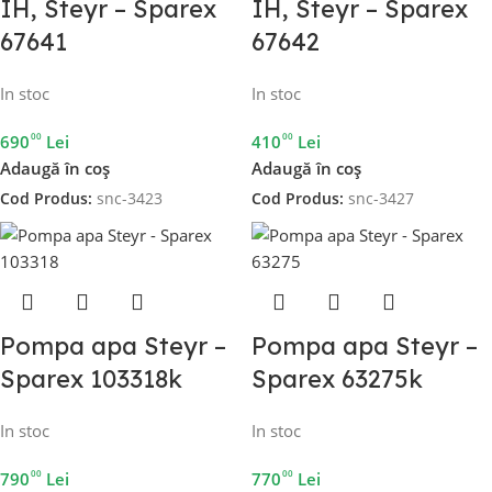
IH, Steyr – Sparex
IH, Steyr – Sparex
67641
67642
In stoc
In stoc
00
00
690
Lei
410
Lei
Adaugă în coș
Adaugă în coș
Cod Produs:
snc-3423
Cod Produs:
snc-3427
Pompa apa Steyr –
Pompa apa Steyr –
Sparex 103318k
Sparex 63275k
In stoc
In stoc
00
00
790
Lei
770
Lei