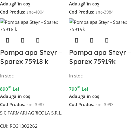
Adaugă în coș
Adaugă în coș
Cod Produs:
snc-4004
Cod Produs:
snc-3984
Pompa apa Steyr –
Pompa apa Steyr –
Sparex 75918 k
Sparex 75919k
In stoc
In stoc
00
00
890
Lei
790
Lei
Adaugă în coș
Adaugă în coș
Cod Produs:
snc-3987
Cod Produs:
snc-3993
S.C.FARMARI AGRICOLA S.R.L.
CUI: RO31302262