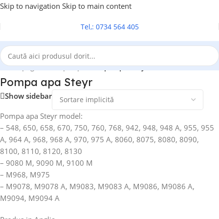
Skip to navigation
Skip to main content
Tel,: 0734 564 405
Prima pagină
/
Pompa apa
/
Pompa apa Steyr
Pompa apa Steyr
Show sidebar
Pompa apa Steyr model:
– 548, 650, 658, 670, 750, 760, 768, 942, 948, 948 A, 955, 955
A, 964 A, 968, 968 A, 970, 975 A, 8060, 8075, 8080, 8090,
8100, 8110, 8120, 8130
– 9080 M, 9090 M, 9100 M
– M968, M975
– M9078, M9078 A, M9083, M9083 A, M9086, M9086 A,
M9094, M9094 A