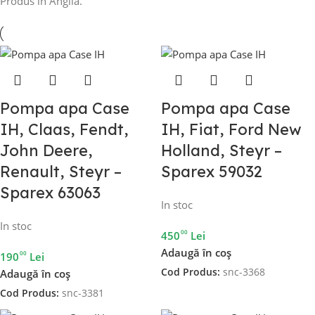
Produs in Anglia.
Pompa apa Case
Pompa apa Case
IH, Claas, Fendt,
IH, Fiat, Ford New
John Deere,
Holland, Steyr –
Renault, Steyr –
Sparex 59032
Sparex 63063
In stoc
In stoc
00
450
Lei
Adaugă în coș
00
190
Lei
Cod Produs:
snc-3368
Adaugă în coș
Cod Produs:
snc-3381