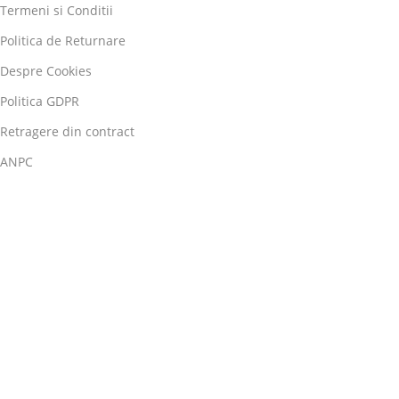
Termeni si Conditii
Politica de Returnare
Despre Cookies
Politica GDPR
Retragere din contract
ANPC
ANPC-SAL
SOL
Copyright 2026 ©
SNEC CEREALE.
| designed by
DesignStart.ro
Filters
Compara