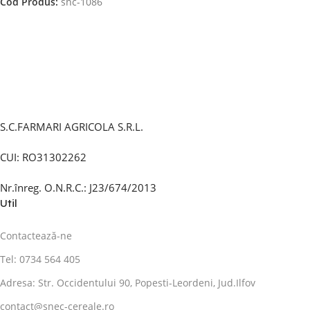
Cod Produs:
snc-1086
S.C.FARMARI AGRICOLA S.R.L.
CUI: RO31302262
Nr.înreg. O.N.R.C.: J23/674/2013
Util
Contactează-ne
Tel: 0734 564 405
Adresa: Str. Occidentului 90, Popesti-Leordeni, Jud.Ilfov
contact@snec-cereale.ro