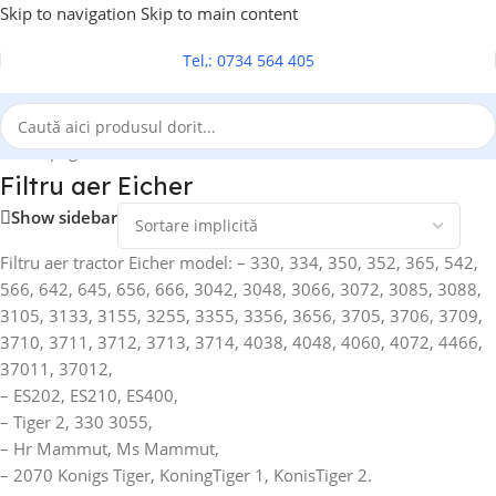
Skip to navigation
Skip to main content
Tel,: 0734 564 405
Prima pagină
/
Filtre tractoare
/
Filtru aer
/
Filtru aer Eicher
Filtru aer Eicher
Show sidebar
Filtru aer tractor Eicher model: – 330, 334, 350, 352, 365, 542,
566, 642, 645, 656, 666, 3042, 3048, 3066, 3072, 3085, 3088,
3105, 3133, 3155, 3255, 3355, 3356, 3656, 3705, 3706, 3709,
3710, 3711, 3712, 3713, 3714, 4038, 4048, 4060, 4072, 4466,
37011, 37012,
– ES202, ES210, ES400,
– Tiger 2, 330 3055,
– Hr Mammut, Ms Mammut,
– 2070 Konigs Tiger, KoningTiger 1, KonisTiger 2.