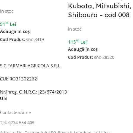
Kubota, Mitsubishi,
In stoc
Shibaura – cod 008
00
51
Lei
In stoc
Adaugă în coș
Cod Produs:
snc-8419
00
115
Lei
Adaugă în coș
Cod Produs:
snc-28520
S.C.FARMARI AGRICOLA S.R.L.
CUI: RO31302262
Nr.înreg. O.N.R.C.: J23/674/2013
Util
Contactează-ne
Tel: 0734 564 405
Adresa: Str. Occidentului 90, Popesti-Leordeni, Jud.Ilfov