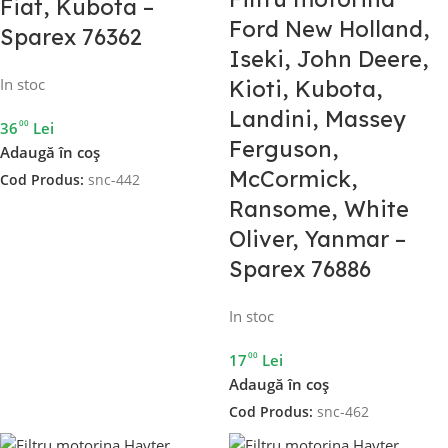
Fiat, Kubota –
Ford New Holland,
Sparex 76362
Iseki, John Deere,
In stoc
Kioti, Kubota,
Landini, Massey
00
36
Lei
Ferguson,
Adaugă în coș
McCormick,
Cod Produs:
snc-442
Ransome, White
Oliver, Yanmar –
Sparex 76886
In stoc
00
17
Lei
Adaugă în coș
Cod Produs:
snc-462