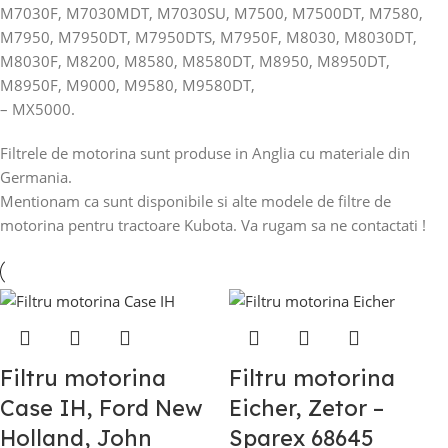
M7030F, M7030MDT, M7030SU, M7500, M7500DT, M7580,
M7950, M7950DT, M7950DTS, M7950F, M8030, M8030DT,
M8030F, M8200, M8580, M8580DT, M8950, M8950DT,
M8950F, M9000, M9580, M9580DT,
– MX5000.
Filtrele de motorina sunt produse in Anglia cu materiale din
Germania.
Mentionam ca sunt disponibile si alte modele de filtre de
motorina pentru tractoare Kubota. Va rugam sa ne contactati !
Filtru motorina
Filtru motorina
Case IH, Ford New
Eicher, Zetor –
Holland, John
Sparex 68645