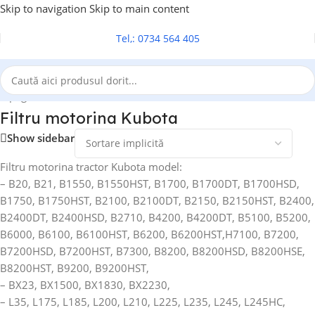
Skip to navigation
Skip to main content
Tel,: 0734 564 405
a pagină
/
Filtre tractoare
/
Filtru motorina
/
Filtru motorina Kubota
Filtru motorina Kubota
Show sidebar
Filtru motorina tractor Kubota model:
– B20, B21, B1550, B1550HST, B1700, B1700DT, B1700HSD,
B1750, B1750HST, B2100, B2100DT, B2150, B2150HST, B2400,
B2400DT, B2400HSD, B2710, B4200, B4200DT, B5100, B5200,
B6000, B6100, B6100HST, B6200, B6200HST,H7100, B7200,
B7200HSD, B7200HST, B7300, B8200, B8200HSD, B8200HSE,
B8200HST, B9200, B9200HST,
– BX23, BX1500, BX1830, BX2230,
– L35, L175, L185, L200, L210, L225, L235, L245, L245HC,