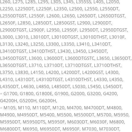
L260, L275, L285, L295, L305, L345, L355SS, L405, L2050,
L2250, L2250DT, L2250F, L2350, L2500, L2550, L2550DT,
L2550DTGST, L2550F, L2600, L2650, L2650DT, L2650DTGST,
L2650F, L2850, L2850DT, L2850GST, L2900, L2900DT,
L2900DTGST, L2900F, L2950, L2950F, L2950DT, L2950DTGST,
L3000, L3010, L3010DT, L3010DTGST, L3010DTHST, L3010F,
L3130, L3240, L3250, L3300, L3350, L3410, L3410DT,
L3410DTGST, L3410DTHST, L3430, L3450, L3450DT,
L3450DTGST, L3600, L3600DT, L3600DTGSTC, L3650, L3650DT,
L3650DTGST, L3710, L3710DT, L3710DTGST, L3710DTHST,
L3750, L3830, L4150, L4200, L4200DT, L4200GST, L4300,
L4310, L4310DT, L4310DTGST, L4310DTHST, L4330, L4350,
L4350DT, L4630, L4850, L4850DT, L5030, L5450, L5450DT,
– G1700, G1800, G1800E, G1900, G2000, G3200, G4200,
G4200H, G5200H, G6200H,
– M105, M110, M110DT, M120, M4700, M4700DT, M4800,
M4900, M4950DT, M5400, M5500, M5500DT, M5700, M5950,
M5950DT, M5950DTS, M5950F, M6030DT, M6030F, M6800,
M6800DT, M6950, M6950DT, M6950F, M7030, M7030DT,