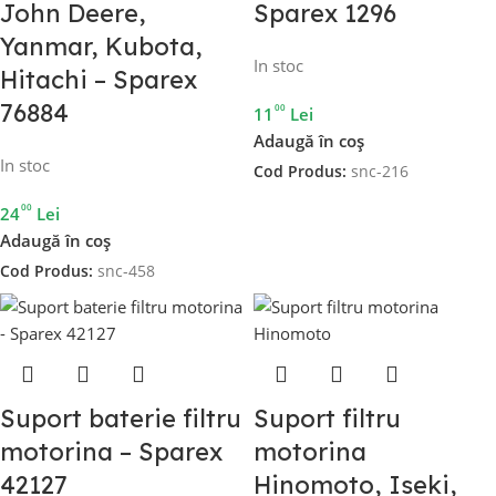
John Deere,
Sparex 1296
Yanmar, Kubota,
In stoc
Hitachi – Sparex
76884
00
11
Lei
Adaugă în coș
In stoc
Cod Produs:
snc-216
00
24
Lei
Adaugă în coș
Cod Produs:
snc-458
Suport baterie filtru
Suport filtru
motorina – Sparex
motorina
42127
Hinomoto, Iseki,