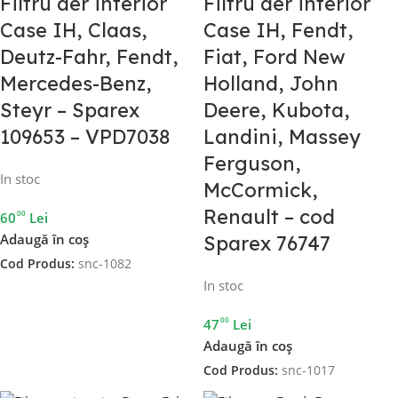
Filtru aer interior
Filtru aer interior
Case IH, Claas,
Case IH, Fendt,
Deutz-Fahr, Fendt,
Fiat, Ford New
Mercedes-Benz,
Holland, John
Steyr – Sparex
Deere, Kubota,
109653 – VPD7038
Landini, Massey
Ferguson,
In stoc
McCormick,
Renault – cod
00
60
Lei
Adaugă în coș
Sparex 76747
Cod Produs:
snc-1082
In stoc
00
47
Lei
Adaugă în coș
Cod Produs:
snc-1017