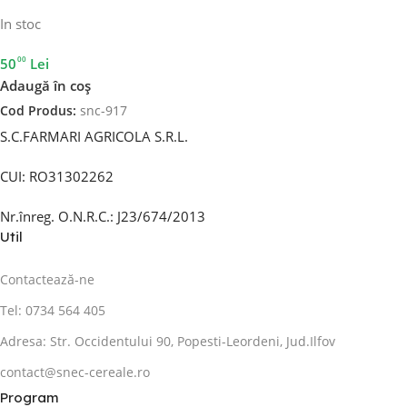
In stoc
00
50
Lei
Adaugă în coș
Cod Produs:
snc-917
S.C.FARMARI AGRICOLA S.R.L.
CUI: RO31302262
Nr.înreg. O.N.R.C.: J23/674/2013
Util
Contactează-ne
Tel: 0734 564 405
Adresa: Str. Occidentului 90, Popesti-Leordeni, Jud.Ilfov
contact@snec-cereale.ro
Program