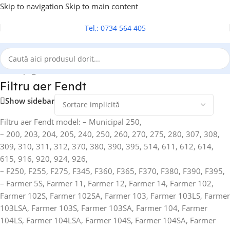
Skip to navigation
Skip to main content
Tel,: 0734 564 405
Prima pagină
/
Filtre tractoare
/
Filtru aer
/
Filtru aer Fendt
Filtru aer Fendt
Show sidebar
Filtru aer Fendt model: – Municipal 250,
– 200, 203, 204, 205, 240, 250, 260, 270, 275, 280, 307, 308,
309, 310, 311, 312, 370, 380, 390, 395, 514, 611, 612, 614,
615, 916, 920, 924, 926,
– F250, F255, F275, F345, F360, F365, F370, F380, F390, F395,
– Farmer 5S, Farmer 11, Farmer 12, Farmer 14, Farmer 102,
Farmer 102S, Farmer 102SA, Farmer 103, Farmer 103LS, Farmer
103LSA, Farmer 103S, Farmer 103SA, Farmer 104, Farmer
104LS, Farmer 104LSA, Farmer 104S, Farmer 104SA, Farmer