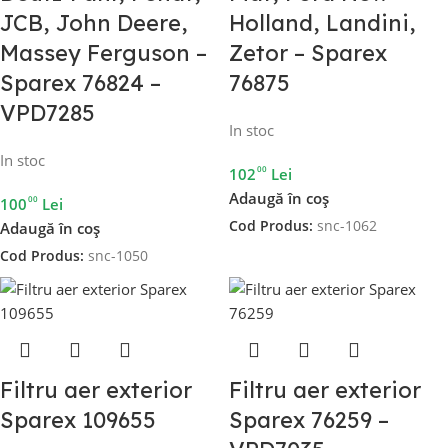
JCB, John Deere,
Holland, Landini,
Massey Ferguson –
Zetor – Sparex
Sparex 76824 –
76875
VPD7285
In stoc
In stoc
00
102
Lei
Adaugă în coș
00
100
Lei
Cod Produs:
snc-1062
Adaugă în coș
Cod Produs:
snc-1050
Filtru aer exterior
Filtru aer exterior
Sparex 109655
Sparex 76259 –