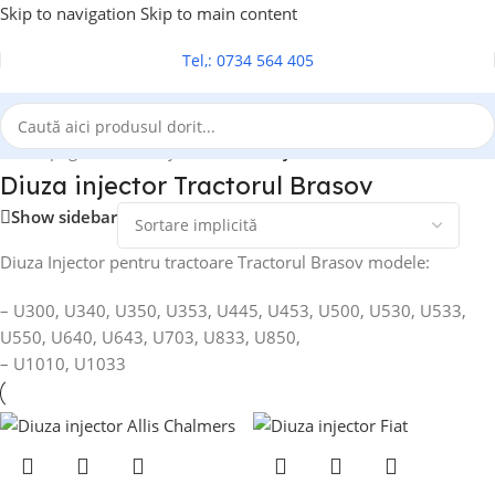
Skip to navigation
Skip to main content
Tel,: 0734 564 405
Prima pagină
/
Diuza injector
/
Diuza injector Tractorul Brasov
Diuza injector Tractorul Brasov
Show sidebar
Diuza Injector pentru tractoare Tractorul Brasov modele:
– U300, U340, U350, U353, U445, U453, U500, U530, U533,
U550, U640, U643, U703, U833, U850,
– U1010, U1033