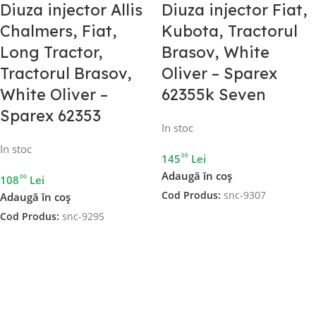
Diuza injector Allis
Diuza injector Fiat,
Chalmers, Fiat,
Kubota, Tractorul
Long Tractor,
Brasov, White
Tractorul Brasov,
Oliver – Sparex
White Oliver –
62355k Seven
Sparex 62353
In stoc
In stoc
00
145
Lei
Adaugă în coș
00
108
Lei
Cod Produs:
snc-9307
Adaugă în coș
Cod Produs:
snc-9295