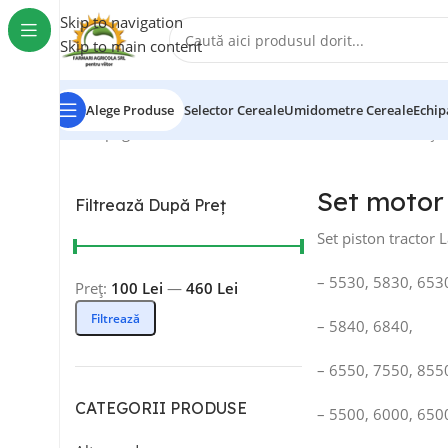
Skip to navigation
Skip to main content
Alege Produse
Selector Cereale
Umidometre Cereale
Echip
Prima pagină
/
Set motor tractor
/
Set motor Landini
Afișe
Set motor
Filtrează După Preț
Set piston tractor L
– 5530, 5830, 653
Preț:
100 Lei
—
460 Lei
Filtrează
– 5840, 6840,
– 6550, 7550, 855
CATEGORII PRODUSE
– 5500, 6000, 650