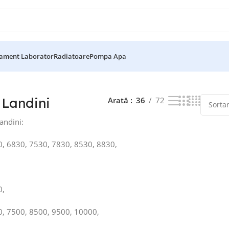
ament Laborator
Radiatoare
Pompa Apa
z toate cele 29 de rezultate
 Landini
Arată
36
72
andini:
0, 6830, 7530, 7830, 8530, 8830,
0,
0, 7500, 8500, 9500, 10000,