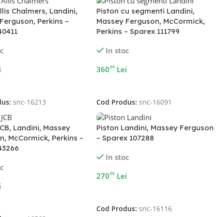
llis Chalmers, Landini,
Piston cu segmenti Landini,
Ferguson, Perkins –
Massey Ferguson, McCormick,
40411
Perkins – Sparex 111799
oc
In stoc
00
i
360
Lei
În Coș
Adaugă În Coș
dus:
snc-16213
Cod Produs:
snc-16091
JCB, Landini, Massey
Piston Landini, Massey Ferguson
n, McCormick, Perkins –
– Sparex 107288
43266
In stoc
oc
00
270
Lei
i
Adaugă În Coș
În Coș
Cod Produs:
snc-16116