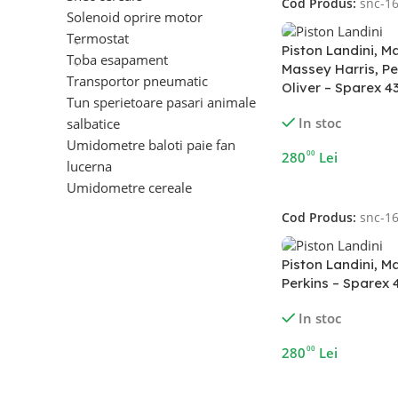
Cod Produs:
snc-1
Solenoid oprire motor
Termostat
Piston Landini, M
Toba esapament
Massey Harris, Pe
Transportor pneumatic
Oliver – Sparex 4
Tun sperietoare pasari animale
In stoc
salbatice
Umidometre baloti paie fan
00
280
Lei
lucerna
Adaugă În Coș
Umidometre cereale
Cod Produs:
snc-1
Piston Landini, M
Perkins – Sparex 
In stoc
00
280
Lei
Adaugă În Coș