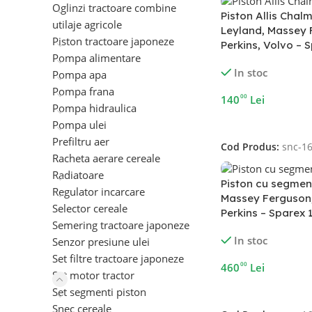
Oglinzi tractoare combine
Piston Allis Chalm
utilaje agricole
Leyland, Massey 
Piston tractoare japoneze
Perkins, Volvo – 
Pompa alimentare
In stoc
Pompa apa
Pompa frana
00
140
Lei
Pompa hidraulica
Adaugă În Coș
Pompa ulei
Prefiltru aer
Cod Produs:
snc-1
Racheta aerare cereale
Radiatoare
Piston cu segment
Regulator incarcare
Massey Ferguson
Selector cereale
Perkins – Sparex 
Semering tractoare japoneze
In stoc
Senzor presiune ulei
Set filtre tractoare japoneze
00
460
Lei
Set motor tractor
Adaugă În Coș
Set segmenti piston
Snec cereale