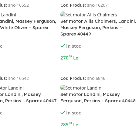
dus:
snc-16552
Cod Produs:
snc-16207
Landini, Massey Ferguson,
Set motor Allis Chalmers, Landini,
 White Oliver – Sparex
Massey Ferguson, Perkins –
Sparex 40449
oc
In stoc
00
i
270
Lei
În Coș
Adaugă În Coș
dus:
snc-16542
Cod Produs:
snc-6846
or Landini, Massey
Set motor Landini, Massey
n, Perkins – Sparex 40447
Ferguson, Perkins – Sparex 40448
oc
In stoc
00
i
285
Lei
În Coș
Adaugă În Coș