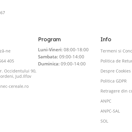
867
Program
Info
Luni-Vineri:
08:00-18:00
ză-ne
Termeni si Condi
Sambata:
09:00-14:00
 564 405
Politica de Ret
Duminica:
09:00-14:00
r. Occidentului 90,
Despre Cookies
ordeni, Jud.Ilfov
Politica GDPR
nec-cereale.ro
Retragere din c
ANPC
ANPC-SAL
SOL