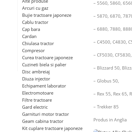
Alte produse
– 5560, 5860, 656
Arcuri cu gaz
Bujie tractoare japoneze
– 5870, 6870, 787
Cablu tractor
– 6880, 7880, 888
Cap bara
Cardan
– C4500, C4830, C
Chiulasa tractor
Compresor
– CF5030, CF5830,
Curea tractoare japoneze
Cuzineti biela si palier
– Blizzard 50, Bliz
Disc ambreiaj
Diuza injector
– Globus 50,
Echipament laborator
Electromotoare
– Rex 55, Rex 65, 
Filtre tractoare
– Trekker 85
Gard electric
Garnituri motor tractor
Produs in Anglia
Geam cabina tractor
Kit cuplare tractoare japoneze