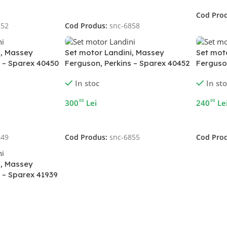
Adaugă În Coș
Cod Pro
852
Cod Produs:
snc-6858
i, Massey
Set motor Landini, Massey
Set mot
s – Sparex 40450
Ferguson, Perkins – Sparex 40452
Ferguso
In stoc
In st
00
00
300
Lei
240
Le
Adaugă În Coș
Adaugă 
849
Cod Produs:
snc-6855
Cod Pro
i, Massey
 – Sparex 41939