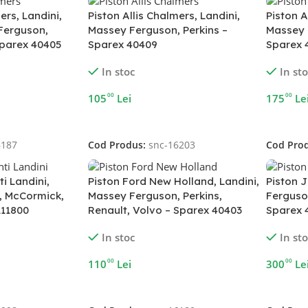
ers, Landini,
Piston Allis Chalmers, Landini,
Piston A
Ferguson,
Massey Ferguson, Perkins –
Massey 
Sparex 40405
Sparex 40409
Sparex 
In stoc
In st
00
00
105
Lei
175
Le
Adaugă În Coș
Adaugă 
6187
Cod Produs:
snc-16203
Cod Pro
i Landini,
Piston Ford New Holland, Landini,
Piston 
, McCormick,
Massey Ferguson, Perkins,
Ferguso
111800
Renault, Volvo – Sparex 40403
Sparex 
In stoc
In st
00
00
110
Lei
300
Le
Adaugă În Coș
Adaugă 