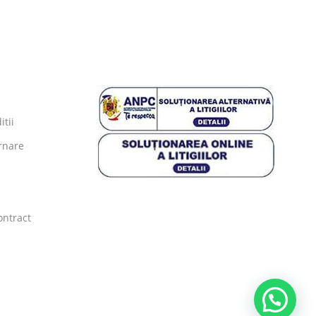
tii
urnare
ontract