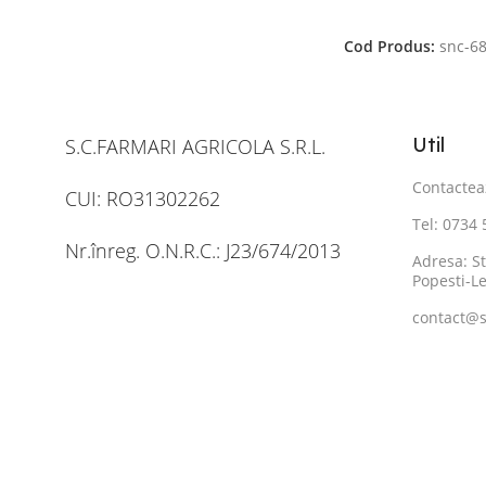
Adaugă În Coș
Cod Produs:
snc-6
Util
S.C.FARMARI AGRICOLA S.R.L.
Contactea
CUI: RO31302262
Tel: 0734
Nr.înreg. O.N.R.C.: J23/674/2013
Adresa: St
Popesti-Le
contact@s