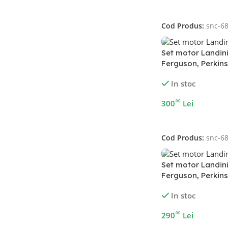
Adaugă În Coș
Cod Produs:
snc-6
Set motor Landin
Ferguson, Perkin
In stoc
00
300
Lei
Adaugă În Coș
Cod Produs:
snc-6
Set motor Landin
Ferguson, Perkins
In stoc
00
290
Lei