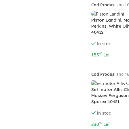
Cod Produs:
snc-1
Piston Landini, M
Perkins, White Ol
40412
In stoc
00
155
Lei
Adaugă În Coș
Cod Produs:
snc-1
Set motor Allis C
Massey Ferguson,
Sparex 40451
In stoc
00
330
Lei