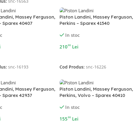
dus:
snc-16563
Landini, Massey Ferguson,
Piston Landini, Massey Ferguson,
 – Sparex 40407
Perkins – Sparex 41540
oc
In stoc
00
i
210
Lei
În Coș
Adaugă În Coș
dus:
snc-16193
Cod Produs:
snc-16226
Landini, Massey Ferguson,
Piston Landini, Massey Ferguson,
 – Sparex 42937
Perkins, Volvo – Sparex 40410
oc
In stoc
00
i
155
Lei
În Coș
Adaugă În Coș