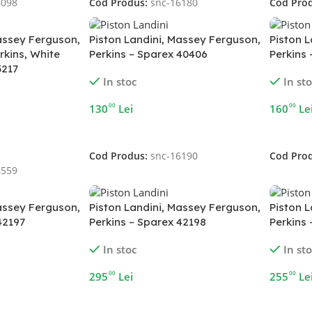
6098
Cod Produs:
snc-16180
Cod Pro
assey Ferguson,
Piston Landini, Massey Ferguson,
Piston 
rkins, White
Perkins – Sparex 40406
Perkins
3217
In stoc
In st
00
00
130
Lei
160
Le
Adaugă În Coș
Adaugă 
Cod Produs:
snc-16190
Cod Pro
6559
assey Ferguson,
Piston Landini, Massey Ferguson,
Piston 
42197
Perkins – Sparex 42198
Perkins
In stoc
In st
00
00
295
Lei
255
Le
Adaugă În Coș
Adaugă 