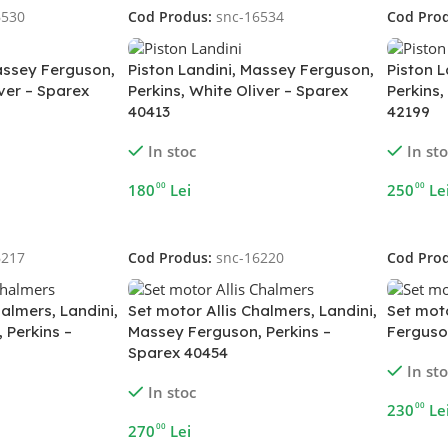
6530
Cod Produs:
snc-16534
Cod Pro
assey Ferguson,
Piston Landini, Massey Ferguson,
Piston 
iver – Sparex
Perkins, White Oliver – Sparex
Perkins,
40413
42199
In stoc
In st
00
00
180
Lei
250
Le
Adaugă În Coș
Adaugă 
6217
Cod Produs:
snc-16220
Cod Pro
halmers, Landini,
Set motor Allis Chalmers, Landini,
Set mot
 Perkins –
Massey Ferguson, Perkins –
Ferguso
Sparex 40454
In st
In stoc
00
230
Le
00
270
Lei
Adaugă 