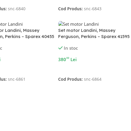
dus:
snc-6840
Cod Produs:
snc-6843
or Landini, Massey
Set motor Landini, Massey
n, Perkins – Sparex 40455
Ferguson, Perkins – Sparex 41595
oc
In stoc
00
i
380
Lei
În Coș
Adaugă În Coș
dus:
snc-6861
Cod Produs:
snc-6864