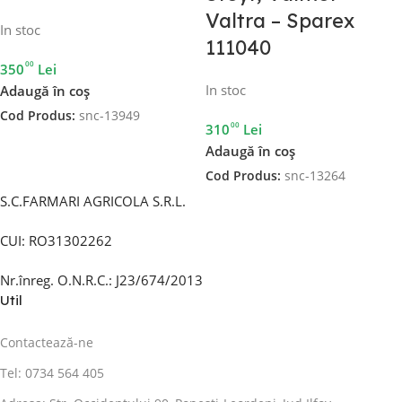
Valtra – Sparex
In stoc
111040
00
350
Lei
In stoc
Adaugă în coș
Cod Produs:
snc-13949
00
310
Lei
Adaugă în coș
Cod Produs:
snc-13264
S.C.FARMARI AGRICOLA S.R.L.
CUI: RO31302262
Nr.înreg. O.N.R.C.: J23/674/2013
Util
Contactează-ne
Tel: 0734 564 405