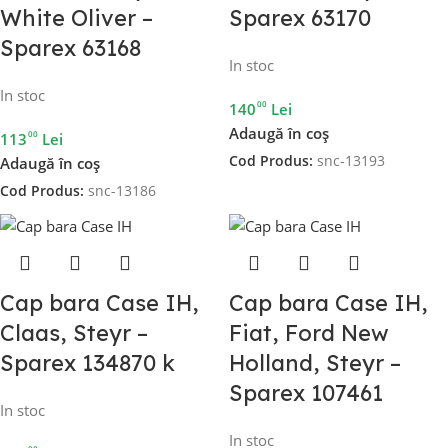
White Oliver –
Sparex 63170
Sparex 63168
In stoc
In stoc
00
140
Lei
Adaugă în coș
00
113
Lei
Cod Produs:
snc-13193
Adaugă în coș
Cod Produs:
snc-13186
Cap bara Case IH,
Cap bara Case IH,
Claas, Steyr –
Fiat, Ford New
Sparex 134870 k
Holland, Steyr –
Sparex 107461
In stoc
In stoc