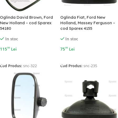
Oglinda David Brown, Ford
Oglinda Fiat, Ford New
New Holland – cod Sparex
Holland, Massey Ferguson –
54180
cod Sparex 4155
In stoc
In stoc
00
00
115
Lei
75
Lei
Adaugă În Coș
Adaugă În Coș
Cod Produs:
snc-322
Cod Produs:
snc-235