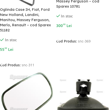
Massey Ferguson – cod
Sparex 10781
Oglinda Case IH, Fiat, Ford
New Holland, Landini,
In stoc
Manitou, Massey Ferguson,
Merlo, Renault – cod Sparex
00
300
Lei
51182
Adaugă În Coș
In stoc
Cod Produs:
snc-369
00
55
Lei
Adaugă În Coș
Cod Produs:
snc-311