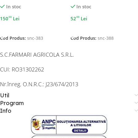
In stoc
In stoc
00
00
150
Lei
52
Lei
Adaugă În Coș
Adaugă În Coș
Cod Produs:
snc-383
Cod Produs:
snc-388
S.C.FARMARI AGRICOLA S.R.L.
CUI: RO31302262
Nr.înreg. O.N.R.C.: J23/674/2013
Util
Program
Info