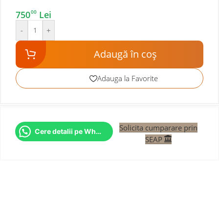
00
750
Lei
-
+
Adaugă în coș
Adauga la Favorite
Solicita cumparare prin
Cere detalii pe WhatsApp
SEAP
Răspundem și după livrare!
Dacă apar întrebări sau neclarități, rămânem disponibili și
după achiziție.