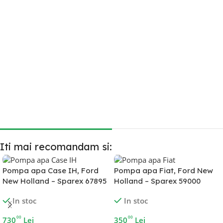
Vindem piese în care și noi avem încredere
Alegem produsele pe baza experienței acumulate și a
feedback-ului din piață.
Produse validate de clienții noștri
Selecția noastră este influențată de experiențele reale ale
clienților.
Iti mai recomandam si:
Pompa apa Case IH, Ford
Pompa apa Fiat, Ford New
New Holland – Sparex 67895
Holland – Sparex 59000
In stoc
In stoc
00
00
730
Lei
350
Lei