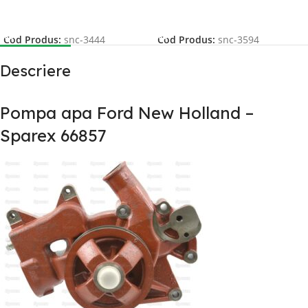
Adaugă În Coș
Adaugă În Coș
Cod Produs:
snc-3444
Cod Produs:
snc-3594
Descriere
Pompa apa Ford New Holland –
Sparex 66857