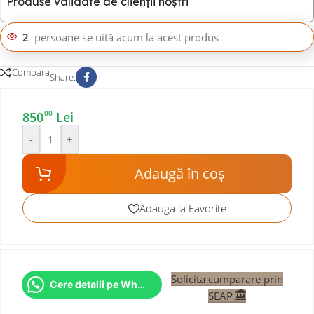
Produse validate de clienții noștri
2
persoane se uită acum la acest produs
Compara
Share:
00
850
Lei
-
+
Adaugă în coș
Adauga la Favorite
Solicita cumparare prin
Cere detalii pe WhatsApp
SEAP