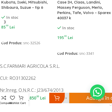
Kubota, Iseki, Mitsubishi,
Case IH, Claas, Landini,
Shibaura, Suzue – tip 6
Massey Ferguson, Merlo,
Perkins, Tafe, Volvo – Sparex
In stoc
40037 k
00
85
Lei
In stoc
Adaugă În Coș
00
195
Lei
Cod Produs:
snc-32526
Adaugă În Coș
Cod Produs:
snc-3341
S.C.FARMARI AGRICOLA S.R.L.
CUI: RO31302262
Pompa
Nr.înreg. O.N.R.C.: J23/674/2013
apa
Valmet
Adaugă în 
00
850
Lei
-
+
Util
Valtra –
Compara
Wishlist
Cart
Program
Sparex
118110k
Info