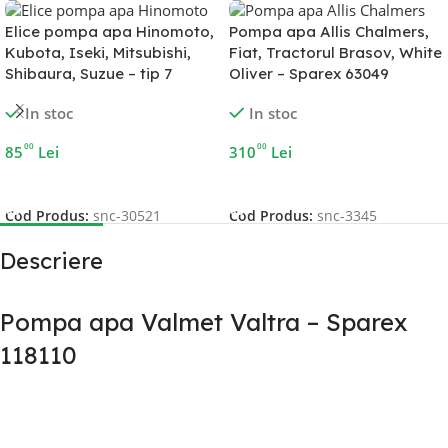
Elice pompa apa Hinomoto,
Pompa apa Allis Chalmers,
Kubota, Iseki, Mitsubishi,
Fiat, Tractorul Brasov, White
Shibaura, Suzue – tip 7
Oliver – Sparex 63049
In stoc
In stoc
00
00
85
Lei
310
Lei
Adaugă În Coș
Adaugă În Coș
Cod Produs:
snc-30521
Cod Produs:
snc-3345
Descriere
Pompa apa Valmet Valtra – Sparex
118110