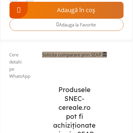
Adaugă în coș
Adauga la Favorite
Cere
Solicita cumparare prin SEAP
detalii
pe
WhatsApp
Produsele
SNEC-
cereale.ro
pot fi
achiziționate