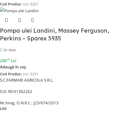
Cod Produs:
snc-3267
Pompa ulei Landini, Massey Ferguson,
Perkins – Sparex 5935
In stoc
00
280
Lei
Adaugă în coș
Cod Produs:
snc-3251
S.C.FARMARI AGRICOLA S.R.L.
CUI: RO31302262
Nr.înreg. O.N.R.C.: J23/674/2013
Util