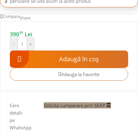
3
persoane se uită acum la acest produs
Compara
Share:
00
390
Lei
-
+
Adaugă în coș
Adauga la Favorite
Cere
Solicita cumparare prin SEAP
detalii
pe
WhatsApp