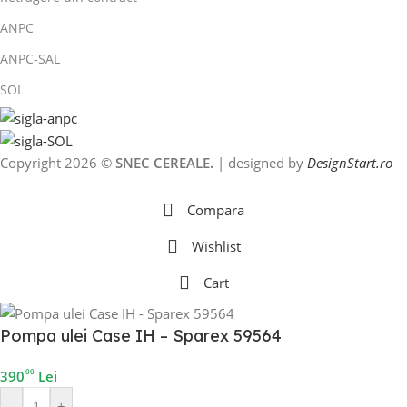
ANPC
ANPC-SAL
SOL
Copyright 2026 ©
SNEC CEREALE.
| designed by
DesignStart.ro
Compara
Wishlist
Cart
Pompa ulei Case IH – Sparex 59564
00
390
Lei
ie
-
+