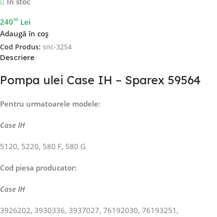
In stoc
00
240
Lei
Adaugă în coș
Cod Produs:
snc-3254
Descriere
Pompa ulei Case IH – Sparex 59564
Pentru urmatoarele modele:
Case IH
5120, 5220, 580 F, 580 G
Cod piesa producator:
Case IH
3926202, 3930336, 3937027, 76192030, 76193251,