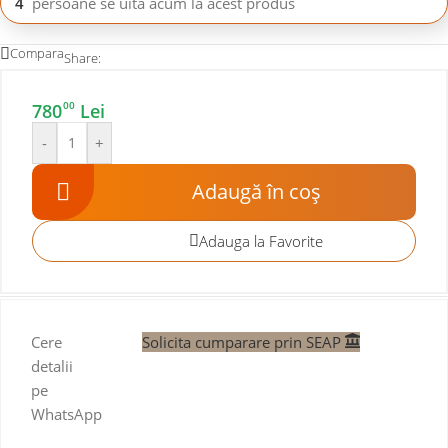
4
persoane se uită acum la acest produs
Compara
Share:
00
780
Lei
-
+
Adaugă în coș
Adauga la Favorite
Cere
Solicita cumparare prin SEAP
detalii
pe
WhatsApp