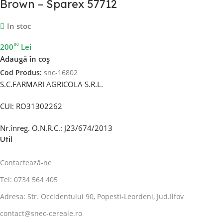
Brown – Sparex 57712
In stoc
00
200
Lei
Adaugă în coș
Cod Produs:
snc-16802
S.C.FARMARI AGRICOLA S.R.L.
CUI: RO31302262
Nr.înreg. O.N.R.C.: J23/674/2013
Util
Contactează-ne
Tel: 0734 564 405
Adresa: Str. Occidentului 90, Popesti-Leordeni, Jud.Ilfov
contact@snec-cereale.ro